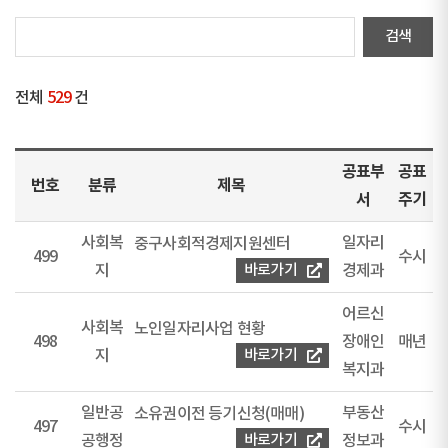
전체
529
건
공표부
공표
번호
분류
제목
서
주기
사회복
일자리
중구사회적경제지원센터
499
수시
지
바로가기
경제과
어르신
사회복
노인일자리사업 현황
498
장애인
매년
지
바로가기
복지과
일반공
부동산
소유권이전 등기신청(매매)
497
수시
공행정
바로가기
정보과