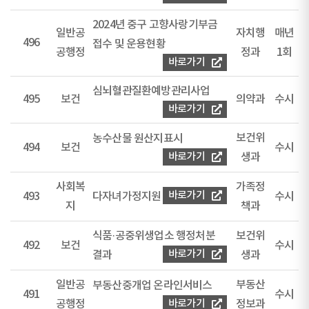
2024년 중구 고향사랑기부금
일반공
자치행
매년
496
접수 및 운용현황
공행정
정과
1회
바로가기
심뇌혈관질환예방관리사업
495
보건
의약과
수시
바로가기
보건위
농수산물 원산지표시
494
보건
수시
바로가기
생과
사회복
가족정
바로가기
493
다자녀가정지원
수시
지
책과
식품·공중위생업소 행정처분
보건위
492
보건
수시
바로가기
결과
생과
일반공
부동산
부동산중개업 온라인서비스
491
수시
공행정
바로가기
정보과