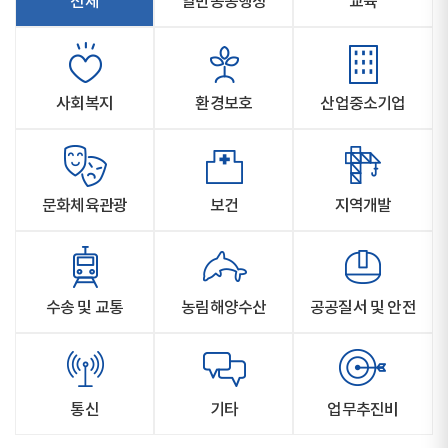
전체
일반공공행정
교육
사회복지
환경보호
산업중소기업
문화체육관광
보건
지역개발
수송 및 교통
농림해양수산
공공질서 및 안전
통신
기타
업무추진비