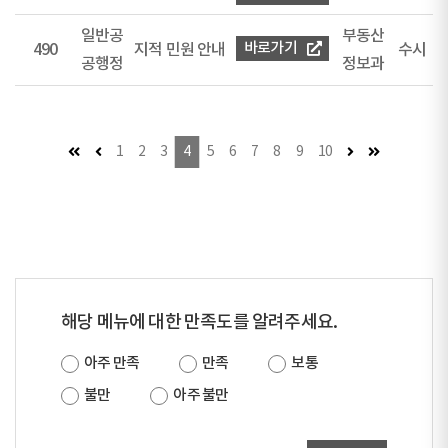
일반공
부동산
바로가기
490
지적 민원 안내
수시
공행정
정보과
첫 페이지
이전 페이지 (이동불가)
다음 페이지
마지막 페이
1
2
3
4
5
6
7
8
9
10
해당 메뉴에 대한 만족도를 알려주세요.
아주 만족
만족
보통
불만
아주 불만