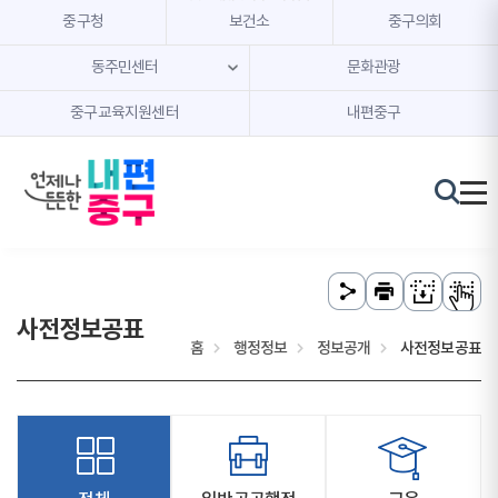
본문 내용 바로가기
주메뉴 바로가기
중구청
보건소
중구의회
동주민센터
문화관광
중구교육지원센터
내편중구
사전정보공표
홈
행정정보
정보공개
사전정보공표