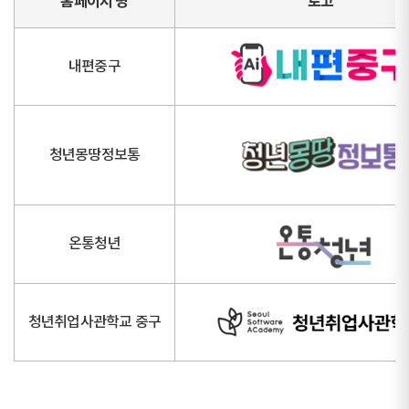
홈페이지 명
로고
내편중구
청년몽땅정보통
온통청년
청년취업사관학교 중구