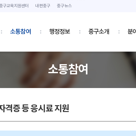
본문 내용 바로가기
주메뉴 바로가기
중구교육지원센터
내편중구
중구뉴스
소통참여
행정정보
중구소개
분
소통참여
자격증 등 응시료 지원