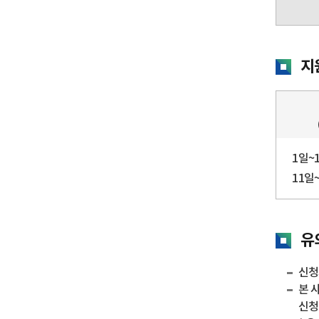
지
1일~
11일
유
신청
본 
신청