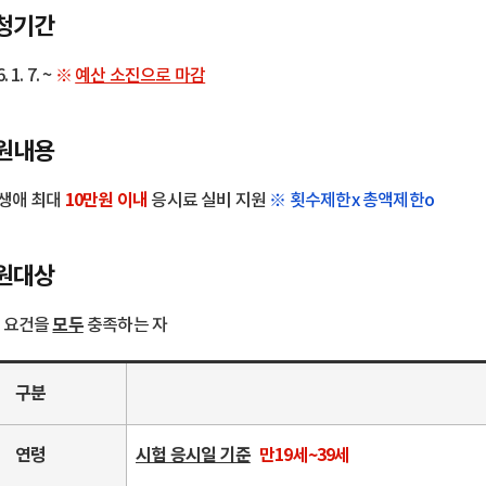
청기간
. 1. 7.
~
※
예산 소진으로 마감
원내용
10만원 이내
 생애 최대
응시료 실비 지원
※ 횟수제한x 총액제한o
원대상
모두
 요건을
충족하는 자
구분
연령
시험 응시일 기준
만19세~39세