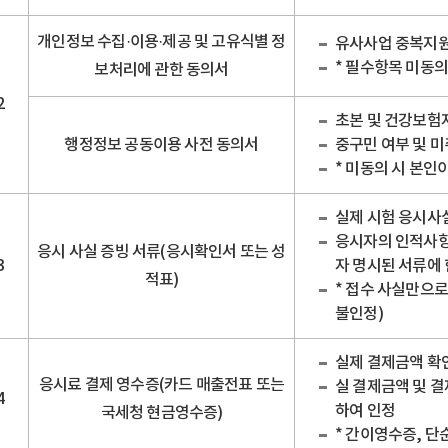
개인정보 수집·이용·제공 및 고유식별 정
유사사업 중복지원
* 필수항목 미동의
보처리에 관한 동의서
2
초본 및 건강보험
행정정보 공동이용 사전 동의서
중구민 여부 및 미
* 미동의 시 본인
실제 시험 응시사
응시자의 인적사항(
응시 사실 증빙 서류(응시확인서 또는 성
3
자 명시된 서류에
적표)
* 접수 사실만으로
불인정)
실제 결제금액 확
응시료 결제 영수증(카드 매출전표 또는
실 결제금액 및 결
4
하여 인정
국세청 현금영수증)
* 간이영수증, 단