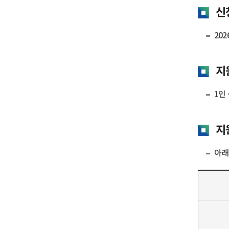
신
2026
지
1인
지
아래