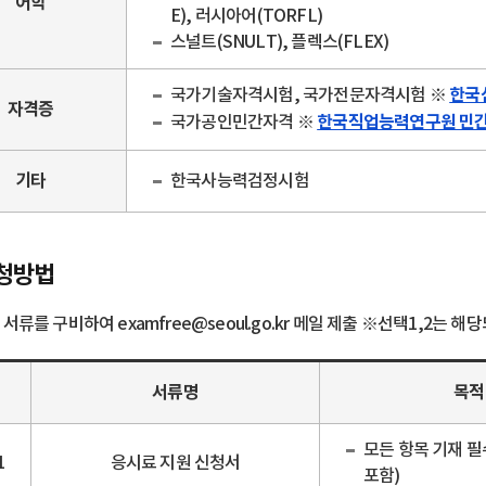
어학
E), 러시아어(TORFL)
스널트(SNULT), 플렉스(FLEX)
한국
국가기술자격시험, 국가전문자격시험 ※
자격증
한국직업능력연구원 민
국가공인민간자격 ※
기타
한국사능력검정시험
청방법
 서류를 구비하여 examfree@seoul.go.kr 메일 제출 ※선택1,2는 
서류명
목적
모든 항목 기재 필
1
응시료 지원 신청서
포함)