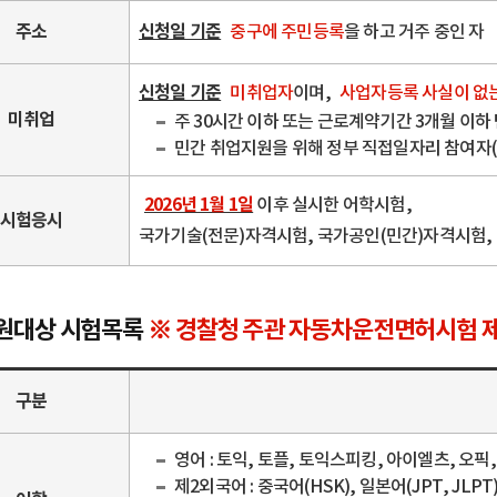
주소
신청일 기준
중구에 주민등록
을 하고 거주 중인 자
신청일 기준
미취업자
이며,
사업자등록 사실이 없
미취업
주 30시간 이하 또는 근로계약기간 3개월 이하
민간 취업지원을 위해 정부 직접일자리 참여자(
2026년 1월 1일
이후 실시한 어학시험,
시험응시
국가기술(전문)자격시험, 국가공인(민간)자격시험
원대상 시험목록
※ 경찰청 주관 자동차운전면허시험 
구분
영어 : 토익, 토플, 토익스피킹, 아이엘츠, 오픽
제2외국어 : 중국어(HSK), 일본어(JPT, JLP