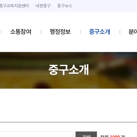
본문 내용 바로가기
주메뉴 바로가기
중구교육지원센터
내편중구
중구뉴스
소통참여
행정정보
중구소개
분
중구소개