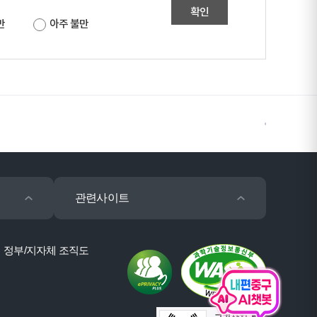
확인
만
아주 불만
관련사이트
정부/지자체 조직도