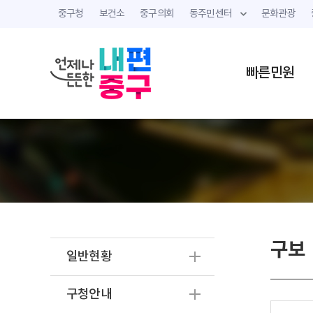
중구청
보건소
중구의회
동주민센터
문화관광
빠른민원
구보
일반현황
구청안내