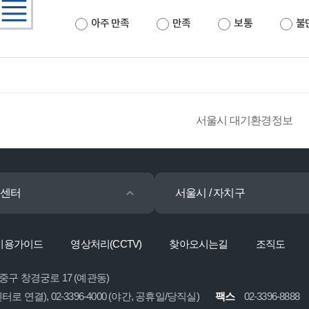
아주 만족
만족
보통
불
서울시 대기환경정보
센터
서울시 / 자치구
이용가이드
영상처리(CCTV)
찾아오시는길
조직도
 중구 창경궁로 17 (예관동)
콜센터로 연결), 02-3396-4000 (야간, 공휴일/당직실)
팩스
02-3396-8888