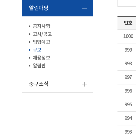
알림마당
번호
공지사항
고시/공고
1000
입법예고
구보
999
채용정보
998
알림판
997
중구소식
996
995
994
993