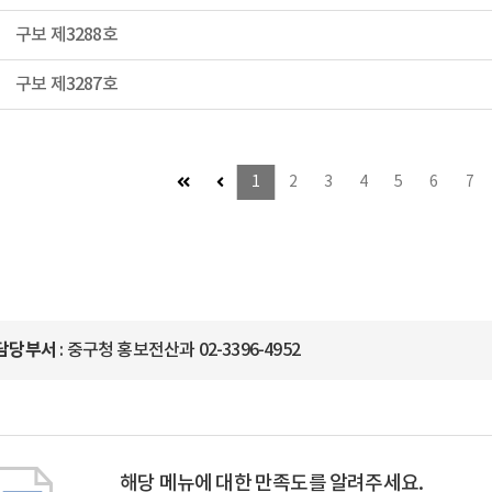
구보 제3288호
구보 제3287호
첫 페이지 (이동불가)
이전 페이지 (이동불가)
1
2
3
4
5
6
7
담당부서
: 중구청 홍보전산과 02-3396-4952
해당 메뉴에 대한 만족도를 알려주세요.