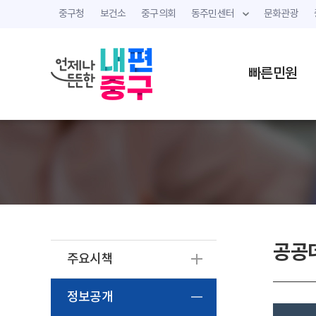
중구청
보건소
중구의회
동주민센터
문화관광
빠른민원
공공
주요시책
정보공개