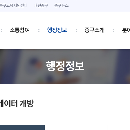
본문 내용 바로가기
주메뉴 바로가기
중구교육지원센터
내편중구
중구뉴스
소통참여
행정정보
중구소개
분
행정정보
데이터 개방