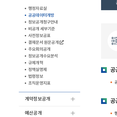
행정자료실
공공데이터개방
정보공개청구안내
비공개 세부기준
사전정보공표
결재문서 원문공개
주요회의공개
정보공개수요분석
규제개혁
공
정책실명제
법령정보
조직운영지표
계약정보공개
공
예산공개
행