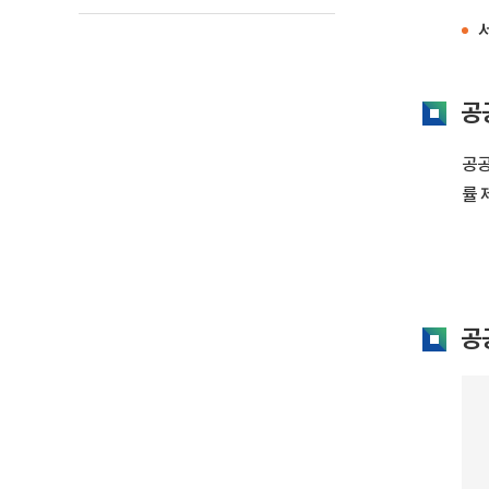
서
공
공공
률 
공