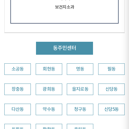
보건지소과
동주민센터
소공동
회현동
명동
필동
장충동
광희동
을지로동
신당동
다산동
약수동
청구동
신당5동