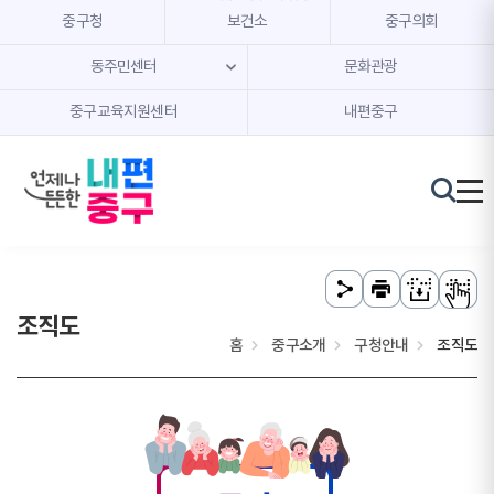
본문 내용 바로가기
주메뉴 바로가기
중구청
보건소
중구의회
동주민센터
문화관광
중구교육지원센터
내편중구
조직도
홈
중구소개
구청안내
조직도