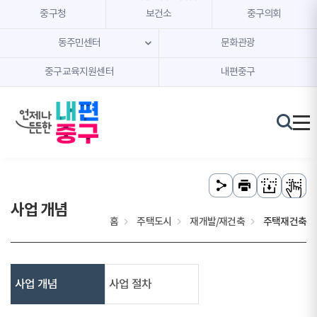
본문 내용 바로가기
주메뉴 바로가기
중구청
보건소
중구의회
동주민센터
문화관광
중구교육지원센터
내편중구
사업 개념
홈
주택도시
재개발/재건축
주택재건축
사업 개념
사업 절차