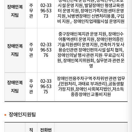
장애인단체 운영 지원, 장애인주간보호
주
02-33
시설 운영 지원, 발달장애인 평생교육센
장애인복
무
96-53
터 운영 지원, 장애인가족지원센터 운영
지팀
관
73
지원, 뇌병변장애인 신변처리용품, 구입
비 지원 ,· 장애인직업재활시설 운영지원
중구장애인복지관 운영 지원, 장애인수
어통역센터 운영 지원, 장애인편의증진
주
02-33
기술지원센터 운영 지원, 건축허가 및 사
장애인복
무
96-53
용승인관련 장애인편의시설 설치 협의,
지팀
관
76
장애인의날 행사 관련 지원· 무료급식 지
원, 장애인복지위원회, 실무분과 관련 운
영
장애인전용주차구역 주차위반 관련 업무
주
02-33
장애인복
,(민원처리, 과태료 부과관리),공동생활
무
96-53
가정 지원,장애인 사회복지법인,저소득
지팀
관
75
중증장애인 교통비 지원
장애인지원팀
직
전화번