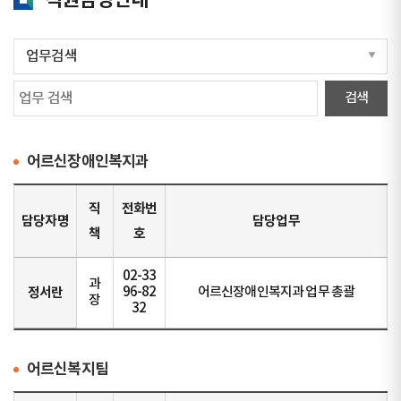
직원담당안내
어르신장애인복지과
직
전화번
담당자명
담당업무
책
호
02-33
과
정서란
96-82
어르신장애인복지과 업무 총괄
장
32
어르신복지팀