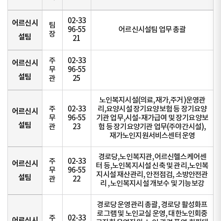
02-33
어르신시
팀
96-55
어르신시설팀 업무 총괄
장
설팀
21
주
02-33
어르신시
무
96-55
설팀
관
25
노인복지시설(의료,재가,주거)운영관
주
02-33
리,요양시설 장기요양보험 등 장기요양
어르신시
무
96-55
기관 업무,시설-재가급여 및 장기요양보
설팀
관
23
험 등 장기요양기관 업무(주야간시설),
재가노인지원서비스센터 운영
경로당,노인복지관,어르신헬스케어센
주
02-33
어르신시
터 등,노인복지시설 신축 및 관리,노인복
무
96-55
지시설 재산관리, 안전점검, 소방안전관
설팀
관
22
리 ,노인복지시설 개보수 및 기능보강
경로당 운영관리 총괄, 경로당 활성화프
로그램 및 노인교실 운영, 대한노인회중
주
02-33
어르신시