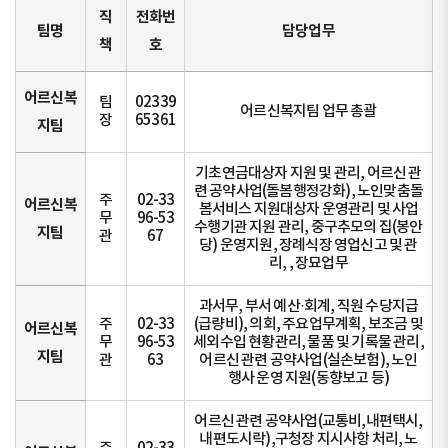
직
전화번
팀명
담당업무
책
호
어르신복
팀
02339
어르신복지팀 업무 총괄
장
65361
지팀
기초연금대상자 지원 및 관리, 어르신 관
련 공약사업(돌봄행정강화), 노인맞춤돌
주
02-33
어르신복
봄서비스 지원대상자 운영관리 및 사업
무
96-53
수행기관 지원 관리, 중구추모의 집(봉안
지팀
관
67
당) 운영지원, 장례식장 영업신고 및 관
리, , 장묘업무
과서무, 부서 예산·회계, 직원 수당지급
주
02-33
(급량비), 의회, 주요업무계획, 보조금 및
어르신복
무
96-53
세외수입 현황관리, 물품 및 기록물 관리,
지팀
관
63
어르신 관련 공약사업(실손보험), 노인
행사 운영 지원(동향보고 등)
어르신 관련 공약사업(교통비,내편택시,
내편도시락),구청장 지시사항 처리, 노