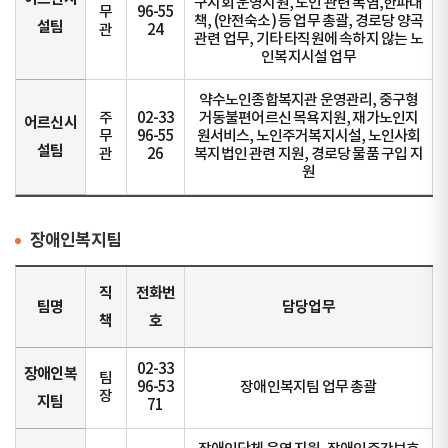
구지회 운영지원, 노인 관련 폭염,한파대
무
96-55
책, (안전숙소) 등 업무 총괄, 경로당 양곡
설팀
관
24
관련 업무, 기타 타직원에 속하지 않는 노
인복지시설 업무
약수노인종합복지관 운영관리, 중구형
주
02-33
거동불편어르신 목욕지원, 재가노인지
어르신시
무
96-55
원서비스, 노인주거복지시설, 노인사회
설팀
관
26
복지법인 관련 지원, 경로당 물품 구입 지
원
장애인복지팀
직
전화번
팀명
담당업무
책
호
02-33
장애인복
팀
96-53
장애인복지팀 업무 총괄
장
지팀
71