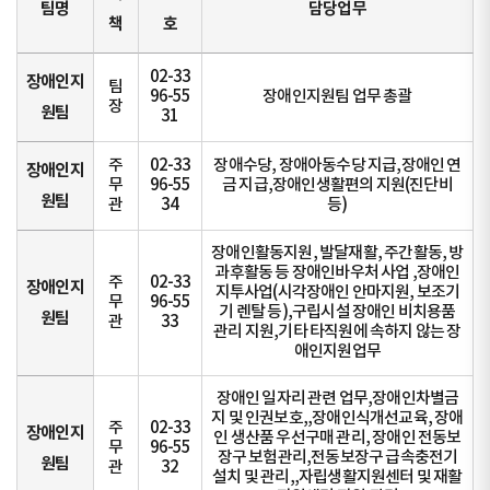
팀명
담당업무
책
호
02-33
장애인지
팀
96-55
장애인지원팀 업무 총괄
장
원팀
31
주
02-33
장애수당, 장애아동수당 지급,장애인 연
장애인지
무
96-55
금 지급,장애인생활편의 지원(진단비
원팀
관
34
등)
장애인활동지원, 발달재활, 주간활동, 방
과후활동 등 장애인바우처 사업 ,장애인
주
02-33
장애인지
지투사업(시각장애인 안마지원, 보조기
무
96-55
기 렌탈 등),구립시설 장애인 비치용품
원팀
관
33
관리 지원,기타 타직원에 속하지 않는 장
애인지원업무
장애인 일자리 관련 업무,장애인차별금
지 및 인권보호,,장애인식개선교육, 장애
주
02-33
장애인지
인 생산품 우선구매 관리, 장애인 전동보
무
96-55
장구 보험관리,전동보장구 급속충전기
원팀
관
32
설치 및 관리,,자립생활지원센터 및 재활