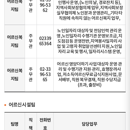
주
02-33
어르신복
인행사 운영, (노인의 날, 경로잔치 등),
무
96-53
지역사회보장협의체 업무,지역사회보장
지팀
관
62
실무협의체 노인분과 운영관리,,기타 타
직원에 속하지 않는 어르신복지 업무,
노인일자리 대상자 및 전담인력 관리 운
주
영,노인일자리 수행기관 운영보조금, 지
어르신복
02339
무
도점검 등 운영전반,지역봉사일자리 사
65364
지팀
관
업 및 고령자 취업알선센터 지원,노인일
자리 교육 및 행사, 일자리시스템 운영,
어르신 영양더하기 사업 대상자 운영·관
주
02-33
리 및 수행기관 지원·관리, 효행장려사
어르신복
무
96-53
업, 저소득어르신무료급식지원사업, 문
지팀
관
65
서배부, 직원 복무결재, 직원 수당지급
(초과, 출장비)
어르신시설팀
직
전화번
팀명
담당업무
책
호