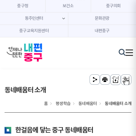
본문 내용 바로가기
주메뉴 바로가기
중구청
보건소
중구의회
동주민센터
문화관광
중구교육지원센터
내편중구
동네배움터 소개
홈
평생학습
동네배움터
동네배움터 소개
한걸음에 닿는 중구 동네배움터