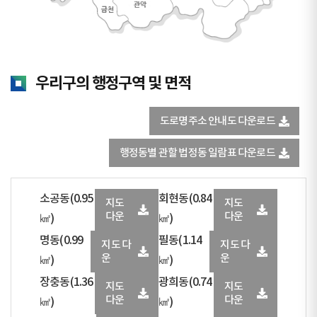
우리구의 행정구역 및 면적
도로명주소 안내도 다운로드
행정동별 관할 법정동 일람표 다운로드
소공동(0.95
회현동(0.84
지도
지도
다운
다운
㎢)
㎢)
명동(0.99
필동(1.14
지도 다
지도 다
운
운
㎢)
㎢)
장충동(1.36
광희동(0.74
지도
지도
다운
다운
㎢)
㎢)