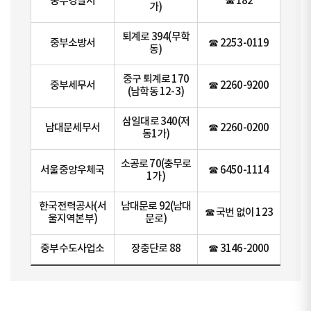
중부경찰서
☎ 182
가)
퇴계로 394(무학
중부소방서
☎ 2253-0119
동)
중구 퇴계로 170
중부세무서
☎ 2260-9200
(남학동 12-3)
삼일대로 340(저
남대문세무서
☎ 2260-0200
동1가)
소공로 70(충무로
서울중앙우체국
☎ 6450-1114
1가)
한국전력공사(서
남대문로 92(남대
☎ 국번 없이 123
울지역본부)
문로)
중부수도사업소
장충단로 88
☎ 3146-2000