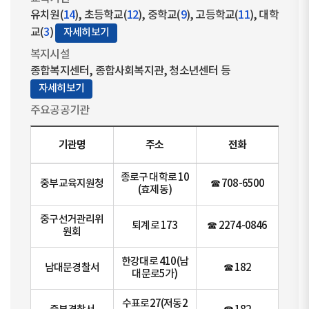
유치원(
14
), 초등학교(
12
), 중학교(
9
), 고등학교(
11
), 대학
교(
3
)
자세히보기
복지시설
종합복지센터, 종합사회복지관, 청소년센터 등
자세히보기
주요공공기관
기관명
주소
전화
종로구 대학로 10
중부교육지원청
☎ 708-6500
(효제동)
중구선거관리위
퇴계로 173
☎ 2274-0846
원회
한강대로 410(남
남대문경찰서
☎ 182
대문로5가)
수표로27(저동2