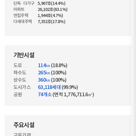
단독 · 다가구
5,967호(14.4%)
아파트
26,102호(63.1%)
연립주택
1,944호(4.7%)
다세대주택
7,352호(17.8%)
기반시설
도로
114㎞
(18.8%)
하수도
265㎞
(100%)
상수도
360㎞
(100%)
도시가스
63,118세대
(99.9%)
공원
74개소
(면적 1,776,711.6㎡)
주요시설
교육기관