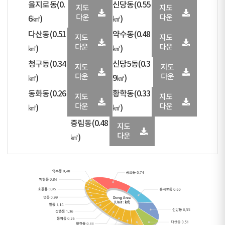
을지로동(0.
신당동(0.55
지도
지도
다운
다운
6㎢)
㎢)
다산동(0.51
약수동(0.48
지도
지도
다운
다운
㎢)
㎢)
청구동(0.34
신당5동(0.3
지도
지도
다운
다운
㎢)
9㎢)
동화동(0.26
황학동(0.33
지도
지도
다운
다운
㎢)
㎢)
중림동(0.48
지도
다운
㎢)