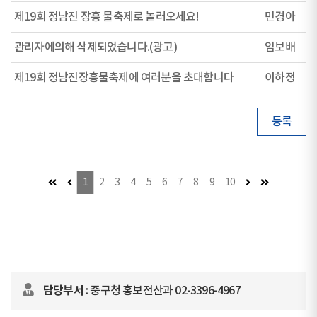
제19회 정남진 장흥 물축제로 놀러오세요!
민경아
관리자에의해 삭제되었습니다.(광고)
임보배
제19회 정남진장흥물축제에 여러분을 초대합니다
이하정
등록
첫 페이지 (이동불가)
이전 페이지 (이동불가)
다음 페이지
마지막 페이
1
2
3
4
5
6
7
8
9
10
담당부서
: 중구청 홍보전산과 02-3396-4967