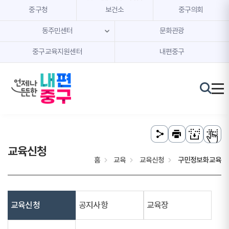
본문 내용 바로가기
주메뉴 바로가기
중구청
보건소
중구의회
동주민센터
문화관광
중구교육지원센터
내편중구
교육신청
홈
교육
교육신청
구민정보화교육
교육신청
공지사항
교육장