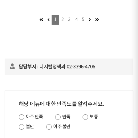
첫 페이지 (이동불가)
이전 페이지 (이동불가)
다음 페이지 (이동불가)
마지막 페이지
1
2
3
4
5
담당부서
: 디지털정책과 02-3396-4706
해당 메뉴에 대한 만족도를 알려주세요.
아주 만족
만족
보통
불만
아주 불만