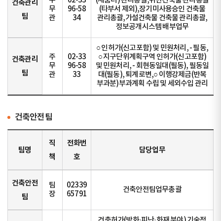
주
02-33
(세움터) 관리총괄,위반건축물 관리총괄
건축관리
무
96-58
(타부서 제외),장기미사용승인 건축물
팀
관
34
관리총괄,가설건축물 건축물 관리총괄,
정보공개시스템 배부업무
○ 인허가(신고포함) 및 민원처리, - 필동,
주
02-33
○ 지구단위계획구역 인허가(신고포함)
건축관리
무
96-58
및 민원처리, - 회현동일대(필동), 필동일
팀
관
33
대(필동), 퇴계로변,○ 이행강제금(반복
부과분)부과계획 수립 및 세외수입 관리
건축안전팀
직
전화번
팀명
담당업무
책
호
건축안전
팀
02339
건축안전팀업무총괄
장
65791
팀
건축허가(방화·피난·화재 분야) 기술적