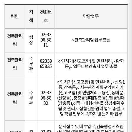
직
전화번
팀명
담당업무
책
호
02-33
건축관리
팀
96-58
○ 건축관리팀 업무 총괄
장
팀
11
주
건축관리
02339
○ 인허가(신고포함) 및 민원처리, - 황학
무
65835
동,○ 업무대행건축사 업무 총괄
팀
관
○ 인허가(신고포함) 및 민원처리, - 신당1
동, 장충동,○ 지구관리계획구역 인허가
주
02-33
(신고포함) 및 민원처리, - 용산, 동대문
건축관리
무
96-58
(신당동), 장충동일대(장충동), 필동일대
팀
관
32
(장충동),○ 중ㆍ대형건축물 점검계획 수
립 및 관리,○ 집합건물 관리 업무 총괄,○
팀 직원 업무에 속하지 않는 기타 업무
문서접수 및 배부업무,건축행정시스템