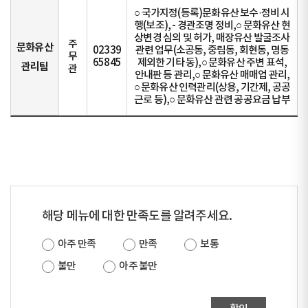
○ 국가지정(등록)문화유산 보수·정비 시
행(보조), - 경관조명 정비,○ 문화유산 현
상변경 심의 및 허가, 매장유산 발굴조사
주
문화유산
02339
관련 업무(소공동, 중림동, 회현동, 명동
무
65845
제외한 기타 동),○ 문화유산 주변 표석,
관리팀
관
안내판 등 관리,○ 문화유산 매매업 관리,
○ 문화유산 인력관리(상용, 기간제, 공공
근로 등),○ 문화유산 관련 공공요금 납부
해당 메뉴에 대한 만족도를 알려주세요.
아주 만족
만족
보통
불만
아주 불만