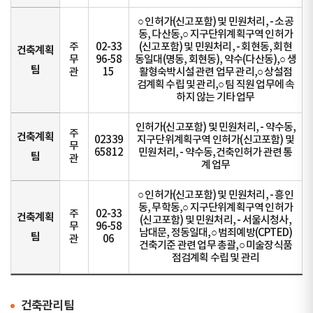
○ 인허가(신고포함) 및 민원처리, - 소공
동, 다산동,○ 지구단위계획구역 인허가
주
02-33
(신고포함) 및 민원처리, - 회현동, 회현
건축계획
무
96-58
동일대(명동, 회현동), 약수(다산동),○ 생
팀
관
15
활형숙박시설 관련 업무 관리,○ 상설점
검계획 수립 및 관리,○ 팀 직원 업무에 속
하지 않는 기타 업무
인허가(신고포함) 및 민원처리, - 약수동,
주
건축계획
02339
지구단위계획구역 인허가(신고포함) 및
무
65812
민원처리, - 약수동,건축인허가 관련 통
팀
관
계 업무
○ 인허가(신고포함) 및 민원처리, - 흥인
동, 무학동,○ 지구단위계획구역 인허가
주
02-33
건축계획
(신고포함) 및 민원처리, - 서울시청사,
무
96-58
남대문, 정동일대,○ 범죄예방(CPTED)
팀
관
06
건축기준 관련 업무 총괄,○ 미술장식품
점검계획 수립 및 관리
건축관리팀