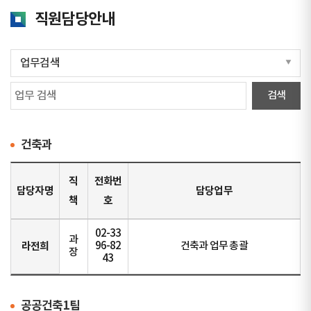
직원담당안내
건축과
직
전화번
담당자명
담당업무
책
호
02-33
과
라전희
96-82
건축과 업무 총괄
장
43
공공건축1팀