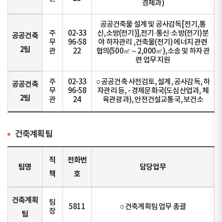
경제과)
공공건축물 설계 및 공사감독[전기,통
주
02-33
신,소방(전기)],전기·통신·소방(전기)분
공공건축
무
96-58
야 하자관리 ,건축물(전기) 에너지 관련
2팀
관
22
협의(500㎡～2,000㎡),소송 및 하자 관
련 업무 지원
주
02-33
○ 공공건축 사전검토, 설계, 공사감독, 하
공공건축
무
96-58
자관리 등, - 경제문화국(도심산업과, 체
2팀
관
24
육관광과), 안전건설교통국, 보건소
건축계획팀
직
전화번
팀명
담당업무
책
호
건축계획
팀
5811
○ 건축계획팀 업무 총괄
장
팀