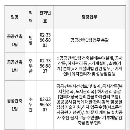
직
전화번
팀명
담당업무
책
호
02-33
공공건축
팀
96-58
공공건축1팀 업무 총괄
장
1팀
01
○ 공공건축1팀 건축설비분야 설계, 공사
주
02-33
공공건축
감독, 하자관리 등, - 기계설비, 소방(기
무
96-58
계) 분야,○ 기계설비법 관련 업무, - 기계
1팀
관
27
설비 유지관리자 및 성능점검 등
공공건축 사전검토 및 설계, 공사감독(복
지환경국, 도시관리국),하자관리 총괄
(협의대상국 관리건물 하자관리 포함),
주
02-33
공공건축
공공공사 감독에 대한 관리·감독 및 품질
무
96-58
점검 기술 지원,하자 업무 수행(서소문역
1팀
관
07
사공원 기념관),남대문 아케이드 설치공
사 추진,을지로동 주민센터 기부채납 건
축물 업무 협의