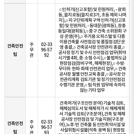
○ 인허가(신고포함) 및 민원처리, - 광희
동, 을지로동(을지로3가, 초동 제외 나머
지),○ 지구단위계획구역 인허가(신고포
함) 및 민원처리, - 동대문(광희동), 장충
동일대(광희동),○ 중구 건축 소위원회 구
성·운영(주),○ 주거용 오피스텔 및 다중
이용건축물 사전점검 및 품질점검단 운
주
02-33
건축안전
영 총괄,○ 건축공사장 안전관리 총괄,○
무
96-57
공사장 정기 및 수시 안전점검 업무(취약
팀
관
92
시기별 4회, 중·소형 수시),○ 불법하도급
현장점검(정비구역, 해체현장),○ 수방·
무더위·한파·화재 안전관리 업무,○ 건축
공사장 월별 안전교육 총괄,○ 공사장 안
전관리계획 검토기관 및 정기안전점검
수행기관 운영,○ 팀 직원 업무에 속하지
않는 기타 업무
건축허가(구조안전 분야) 기술적 검토,
해체심의도서 및 해체허가 시 해체계획
서 기술적 검토(구조분야),건축 및 해체
공사장 안전점검 및 기술지원(구조분
주
02-33
건축안전
야),노후·빈 건축물 등 안전취약시설 및
무
96-57
사설위험시설물(석축·옹벽 등) 현장점
팀
관
93