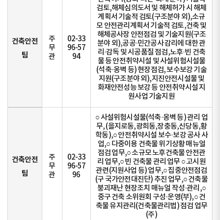
검토,해체심의도서 및 해체허가 시 해체
계획서 기술적 검토(구조분야 외),소규
모 안전관리계획서 기술적 검토,건축 및
해체공사장 안전점검 및 기술지원(구조
주
02-33
건축안전
분야 외),공공·민간공사 감리에 대한 관
무
96-57
리·감독 및 시공품질 점검,노후·빈 건축
팀
관
94
물 등 안전취약시설 및 사설위험시설물
(석축·옹벽 등) 현장점검, 보수보강 기술
지원(구조분야 외),지진안전시설물 및
화재안전성능 보강 등 안전취약시설 지
원사업 기술지원
○ 사설위험시설물(석축·옹벽 등) 관리 업
무, (을지로동,광희동,장충동,신당동,황
학동),○ 안전취약시설 보수·보강 공사 사
업,○ 다중이용 건축물 위기상황 매뉴얼
점검 업무,○ 소규모 노후건축물 안전관
주
02-33
건축안전
리 업무,○ 빈 건축물 관리 업무 ○ 고시원
무
96-57
관련(지원사업 등) 업무,○ 집중안전점검
팀
관
96
(구 국가안전대진단) 추진 업무,○ 건축물
붕괴재난 현장조치 매뉴얼 작성·관리,○
중구 건축 소위원회 구성·운영(부),○ 건
축물 유지관리(건축물관리법) 점검 업무
(주)