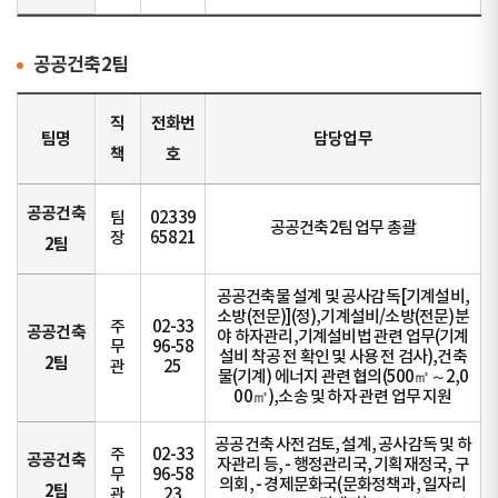
공공건축2팀
직
전화번
팀명
담당업무
책
호
공공건축
팀
02339
공공건축2팀 업무 총괄
장
65821
2팀
공공건축물 설계 및 공사감독[기계설비,
소방(전문)](정),기계설비/소방(전문)분
주
02-33
공공건축
야 하자관리,기계설비법 관련 업무(기계
무
96-58
설비 착공 전 확인 및 사용 전 검사),건축
2팀
관
25
물(기계) 에너지 관련 협의(500㎡～2,0
00㎡),소송 및 하자 관련 업무 지원
공공건축 사전검토, 설계, 공사감독 및 하
주
02-33
공공건축
자관리 등, - 행정관리국, 기획재정국, 구
무
96-58
의회, - 경제문화국(문화정책과, 일자리
2팀
관
23