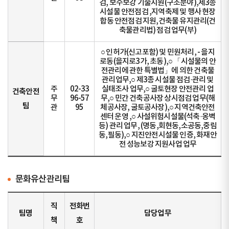
검, 보수보강 기술지원(구조분야),제3종
시설물 안전점검 ,지역축제 및 행사 현장
합동 안전점검 지원,건축물 유지관리(건
축물관리법) 점검 업무(부)
○ 인허가(신고포함) 및 민원처리, - 을지
로동(을지로3가, 초동),○ 「시설물의 안
전관리에 관한 특별법」에 의한 건축물
관리업무,○ 제3종 시설물 점검·관리 및
주
02-33
실태조사 업무,○ 굴토현장 안전관리 업
건축안전
무
96-57
무,○ 민간 건축공사장 상시점검 업무(해
팀
관
95
체공사장, 굴토공사장),○ 지역건축안전
센터 운영 ,○ 사설위험시설물(석축·옹벽
등) 관리 업무, (명동,회현동,소공동,중림
동,필동),○ 지진안전시설물 인증, 화재안
전 성능보강 지원사업 업무
문화유산관리팀
직
전화번
팀명
담당업무
책
호