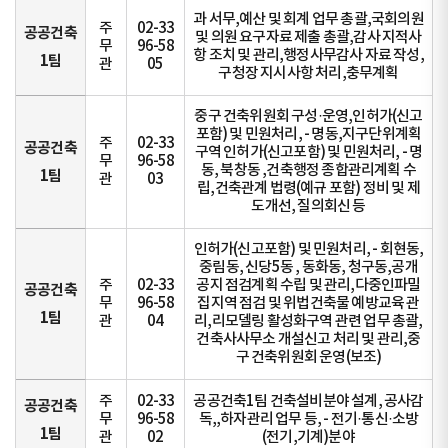
과 서무,예산 및 회계 업무 총괄,국회의원
주
02-33
공공건축
및 의원 요구자료 제출 총괄,감사 지적사
무
96-58
항 조치 및 관리,행정사무감사 자료 작성,
1팀
관
05
구청장 지시사항 처리,충무계획
중구 건축위원회 구성·운영,인허가(신고
포함) 및 민원처리, - 명동,지구단위계획
주
02-33
공공건축
구역 인허가(신고포함) 및 민원처리, - 명
무
96-58
동, 북창동 ,건축행정 종합관리계획 수
1팀
관
03
립,건축관계 법령(예규 포함) 정비 및 제
도개선, 질의회신 등
인허가(신고포함) 및 민원처리, - 회현동,
중림동, 신당5동 , 동화동, 청구동,공개
주
02-33
공지 점검계획 수립 및 관리,다중인파밀
공공건축
무
96-58
집지역 점검 및 위법건축물 예방교육 관
1팀
관
04
리,리모델링 활성화구역 관련 업무 총괄,
건축사사무소 개설신고 처리 및 관리,중
구 건축위원회 운영(보조)
주
02-33
공공건축1팀 건축설비분야 설계, 공사감
공공건축
무
96-58
독,,하자관리 업무 등, - 전기·통신·소방
1팀
관
02
(전기,기계)분야