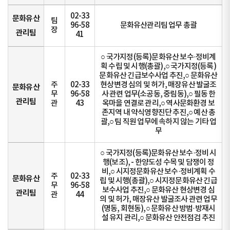
02-33
문화유산
팀
96-58
문화유산관리팀 업무 총괄
장
관리팀
41
○ 국가지정(등록)문화유산 보수·정비계
획 수립 및 시행(총괄),○ 국가지정(등록)
문화유산 긴급보수사업 추진,○ 문화유산
주
02-33
현상변경 심의 및 허가, 매장유산 발굴조
문화유산
무
96-58
사 관련 업무(소공동, 중림동),○ 필동 한
관리팀
관
43
옥마을 연결로 관리,○ 역사문화환경 보
존지역 내 약식영향진단 추진,○ 예산 총
괄,○ 팀 직원 업무에 속하지 않는 기타 업
무
○ 국가지정(등록)문화유산 보수·정비 시
행(보조), - 한양도성 수목 및 담쟁이 정
비,○ 시지정문화유산 보수·정비계획 수
주
02-33
문화유산
립 및 시행(총괄),○ 시지정문화유산 긴급
무
96-58
보수사업 추진,○ 문화유산 현상변경 심
관리팀
관
44
의 및 허가, 매장유산 발굴조사 관련 업무
(명동, 회현동),○ 문화유산 방범·방재시
설 유지 관리,○ 문화유산 안전점검 추진