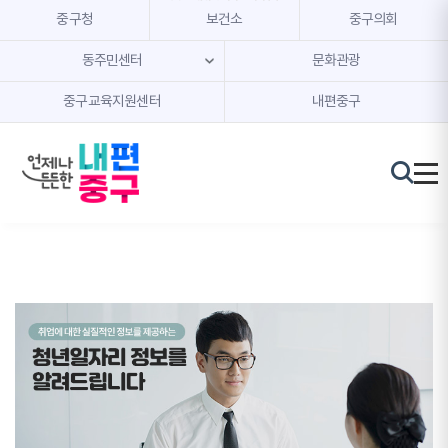
본문 내용 바로가기
주메뉴 바로가기
중구청
보건소
중구의회
동주민센터
문화관광
중구교육지원센터
내편중구