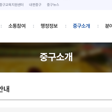
본문 내용 바로가기
주메뉴 바로가기
중구교육지원센터
내편중구
중구뉴스
소통참여
행정정보
중구소개
분
중구소개
안내