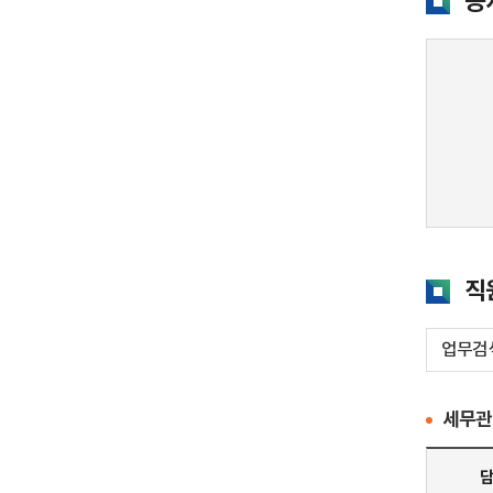
공
직
세무관