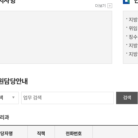
지사항
지방
위임
징수
지방
지방
원담당안내
리과
담당자명
직책
전화번호