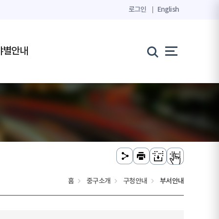
로그인
English
야별안내
홈
중구소개
구청안내
부서안내