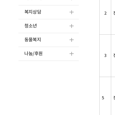
복지상담
2
청소년
동물복지
나눔/후원
3
5