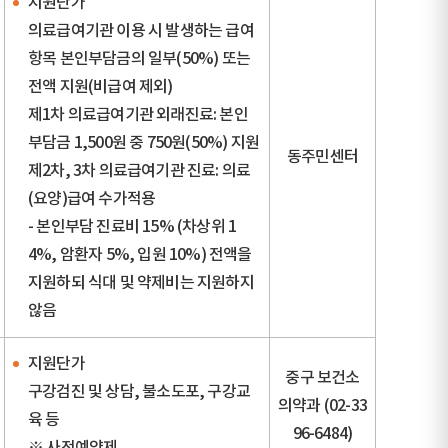
지원단가
의료급여기관 이용 시 발생하는 급여
항목 본인부담금의 일부(50%) 또는
전액 지원(비급여 제외)
제1차 의료급여기관 외래진료: 본인
부담금 1,500원 중 750원(50%) 지원
동주민센터
제2차, 3차 의료급여기관 진료: 의료
(요양)급여 수가적용
- 본인부담 진료비 15% (차상위 1
4%, 암환자 5%, 입원 10%) 전액을
지원하되 식대 및 약제비는 지원하지
않음
지원단가
중구 보건소
구강검진 및 상담, 불소도포, 구강교
의약과 (02-33
육 등
96-6484)
※ 사전예약제