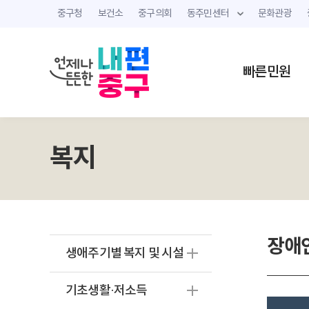
중구청
보건소
중구의회
동주민센터
문화관광
빠른민원
복지
장애
생애주기별 복지 및 시설
기초생활·저소득