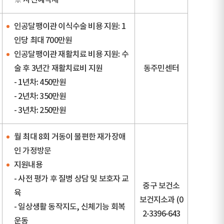
인공달팽이관 이식수술 비용 지원: 1
인당 최대 700만원
인공달팽이관 재활치료 비용 지원: 수
술 후 3년간 재활치료비 지원
동주민센터
- 1년차: 450만원
- 2년차: 350만원
- 3년차: 250만원
월 최대 8회 거동이 불편한 재가장애
인 가정방문
지원내용
- 사전 평가 후 질병 상담 및 보호자 교
중구 보건소
육
보건지소과 (0
- 일상생활 동작지도, 신체기능 회복
2-3396-643
운동