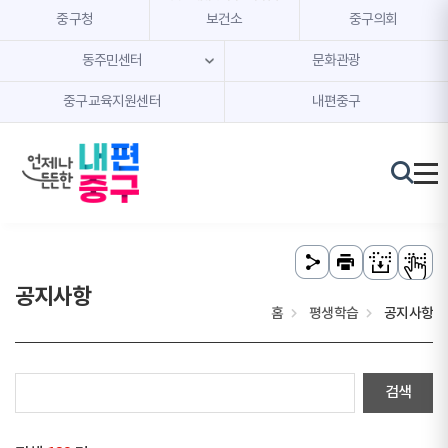
본문 내용 바로가기
주메뉴 바로가기
중구청
보건소
중구의회
동주민센터
문화관광
중구교육지원센터
내편중구
공지사항
홈
평생학습
공지사항