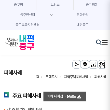
본문 내용 바로가기
주메뉴 바로가기
중구청
보건소
중구의회
동주민센터
문화관광
중구교육지원센터
내편중구
피해사례
홈
주택도시
지역주택조합사업
피해사례
주요 피해사례
피해사례집 다운로드
① 조합 가입 계약 사례