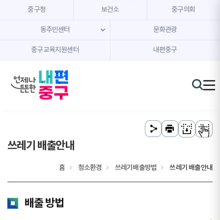
본문 내용 바로가기
주메뉴 바로가기
중구청
보건소
중구의회
동주민센터
문화관광
중구교육지원센터
내편중구
쓰레기 배출안내
홈
청소환경
쓰레기배출방법
쓰레기 배출안내
배출 방법