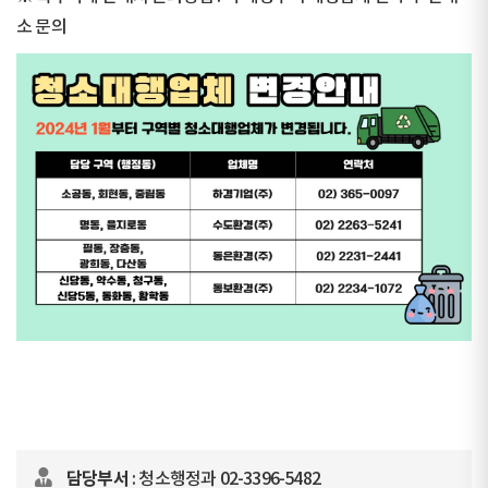
소 문의
담
당
구
업
연
역
체
락
(행
명
처
담당부서
: 청소행정과 02-3396-5482