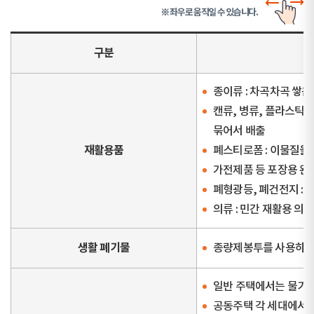
※ 좌우로 움직일 수 있습니다.
구분
종이류 : 차곡차곡 쌓은
캔류, 병류, 플라스틱류
묶어서 배출
재활용품
폐스티로폼 : 이물질을
가전제품 등 포장용 완
폐형광등, 폐건전지 :
의류 : 민간 재활용 의
생활 폐기물
종량제봉투를 사용하여
일반 주택에서는 물기를
공동주택 각 세대에서는