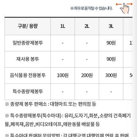
※ 좌우로 움직일 수 있습니다.
구분/ 용량
1L
2L
3L
5
일반종량제봉투
-
-
90원
13
재사용 봉투
-
-
90원
-
음식물용 전용봉투
100원
200원
300원
50
특수종량제봉투
-
-
-
-
※ 종량제 봉투 판매소 : 대형마트 또는 편의점 등
※ 특수종량제봉투(특수마대) : 유리,도자기,화분,소량의 건축폐기
물,폐목재,음반,비디오테이프,애완동물 배설물 등
※ 특수마대 판매처 문의방법 : 각 대행구역 대행업체 연락 후 판매