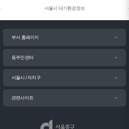
동,
도
6
서울시 대기환경정보
을
환
3
지
경
-
로
(주)
5
동
부서 홈페이지
2
4
1
동주민센터
필
0
동,
2)
서울시 / 자치구
장
2
충
동
2
동,
은
3
관련사이트
광
환
1
희
경
-
동,
(주)
2
다
4