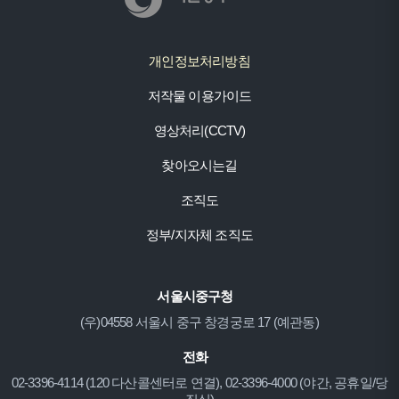
산
4
동
1
개인정보처리방침
신
저작물 이용가이드
당
동,
영상처리(CCTV)
약
찾아오시는길
수
0
동,
2)
조직도
청
2
정부/지자체 조직도
구
동
2
동,
보
3
서울시중구청
신
환
4
(우)04558 서울시 중구 창경궁로 17 (예관동)
당
경
-
5
(주)
1
전화
동,
0
02-3396-4114 (120 다산콜센터로 연결), 02-3396-4000 (야간, 공휴일/당