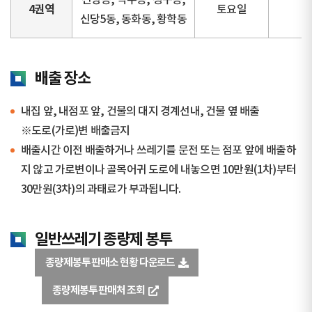
신당동, 약수동, 청구동,
4권역
토요일
신당5동, 동화동, 황학동
배출 장소
내집 앞, 내점포 앞, 건물의 대지 경계선내, 건물 옆 배출
※도로(가로)변 배출금지
배출시간 이전 배출하거나 쓰레기를 문전 또는 점포 앞에 배출하
지 않고 가로변이나 골목어귀 도로에 내놓으면 10만원(1차)부터
30만원(3차)의 과태료가 부과됩니다.
일반쓰레기 종량제 봉투
종량제봉투 판매소 현황 다운로드
종량제봉투 판매처 조회