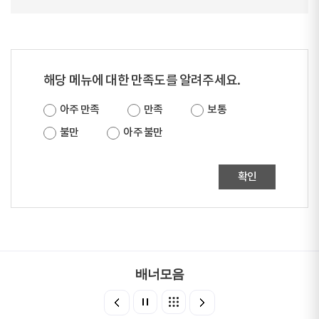
정
동)
0
소
2)
해당 메뉴에 대한 만족도를 알려주세요.
공
3
동,
하
아주 만족
만족
보통
6
회
경
불만
아주 불만
5
현
기
-
동,
업
0
확인
중
(주)
0
림
9
동
7
0
배너모음
2)
2
명
수
2