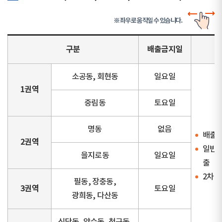
※ 좌우로 움직일 수 있습니다.
구분
배출금지일
소공동, 회현동
일요일
1권역
중림동
토요일
명동
없음
배출금
2권역
일반지역
을지로동
일요일
출
2차 이
필동, 장충동,
3권역
토요일
광희동, 다산동