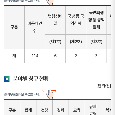
※ 좌우로 움직일 수 있습니다.
국민의생
법령상비
국방 등 국
재
명 등 공익
비공개건
밀
익침해
정
구분
침해
수
(제1호)
(제2호)
(제3호)
(
계
114
6
2
3
분야별 청구 현황
[단위:건]
※ 좌우로 움직일 수 있습니다.
규제
구분
합계
건강
경제
교육
복지
규혁