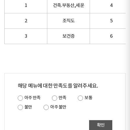
1
건축.부동산,세운
4
2
조직도
5
3
보건증
6
해당 메뉴에 대한 만족도를 알려주세요.
아주 만족
만족
보통
불만
아주 불만
확인