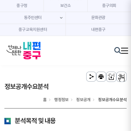
본문 내용 바로가기
주메뉴 바로가기
중구청
보건소
중구의회
동주민센터
문화관광
중구교육지원센터
내편중구
정보공개수요분석
홈
행정정보
정보공개
정보공개수요분석
분석목적 및 내용