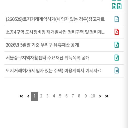
(260529)토지거래계약허가(세입자 있는 경우)참고자료
소공4구역 도시정비형 재개발사업 정비구역 및 정비계획 변경 결정(안)
2026년 5월말 기준 우리구 유휴재산 공개
서울중구지역자활센터 주요재산 취득목록 공개
토지거래허가(세입자 있는 주택) 이용계획서 예시자료
첫 페이지 (이동불가)
이전 페이지 (이동불가)
다음 페이지
마지막 페이
1
2
3
4
5
6
7
8
9
10