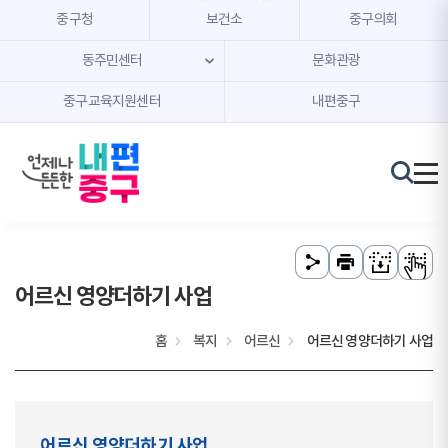
본문 내용 바로가기
주메뉴 바로가기
중구청
보건소
중구의회
동주민센터
문화관광
중구교육지원센터
내편중구
어르신 영양더하기 사업
홈
복지
어르신
어르신 영양더하기 사업
어르신 영양더하기 사업