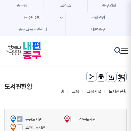
본문 내용 바로가기
주메뉴 바로가기
중구청
보건소
중구의회
동주민센터
문화관광
중구교육지원센터
내편중구
도서관현황
홈
교육
교육시설
도서관현황
공공도서관
작은도서관
스마트도서관