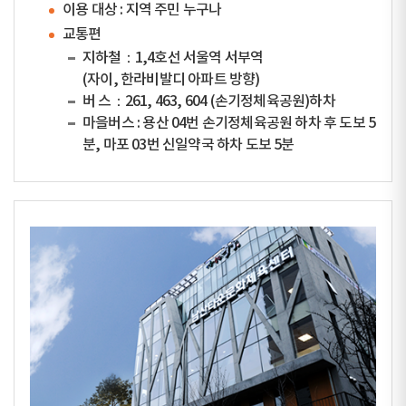
이용 대상 : 지역 주민 누구나
교통편
지하철：1,4호선 서울역 서부역
(자이, 한라비발디 아파트 방향)
버 스：261, 463, 604 (손기정체육공원)하차
마을버스 : 용산 04번 손기정체육공원 하차 후 도보 5
분, 마포 03번 신일약국 하차 도보 5분