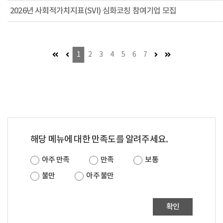
2026년 사회적가치지표(SVI) 심화코칭 참여기업 모집
첫 페이지 (이동불가)
이전 페이지 (이동불가)
다음 페이지 (이동불가)
마지막 페이지
1
2
3
4
5
6
7
해당 메뉴에 대한 만족도를 알려주세요.
아주 만족
만족
보통
불만
아주 불만
확인