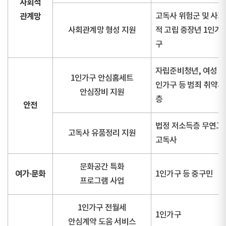
사회적
관계망
고독사 위험군 및 사회
사회관계망 형성 지원
적 고립 중장년 1인가
구
자립준비청년, 여성 1
1인가구 안심홈세트
인가구 등 범죄 취약계
안심장비 지원
층
안전
법정 저소득층 무연고
고독사 유품정리 지원
고독사
문화공간 특화
여가·문화
1인가구 등 중구민
프로그램 사업
1인가구 전월세
1인가구
안심계약 도움 서비스