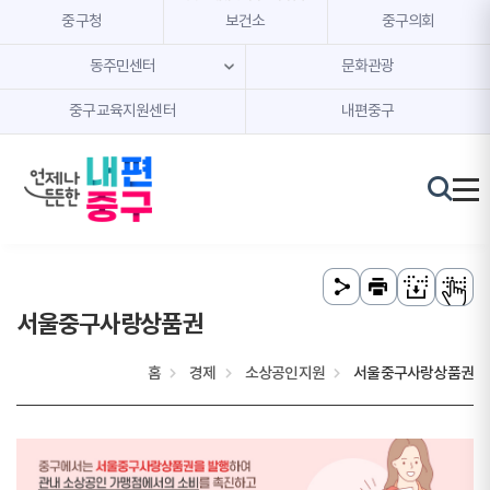
본문 내용 바로가기
주메뉴 바로가기
중구청
보건소
중구의회
동주민센터
문화관광
중구교육지원센터
내편중구
서울중구사랑상품권
홈
경제
소상공인지원
서울중구사랑상품권