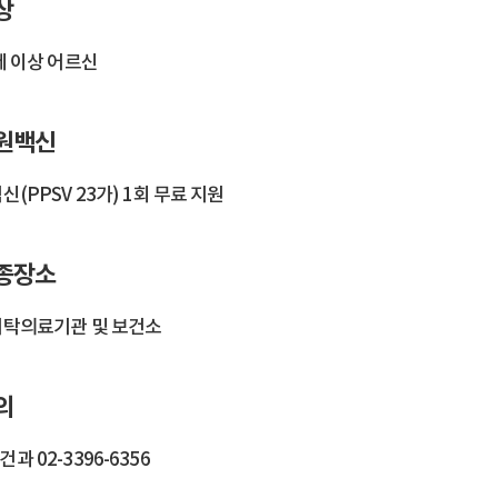
상
세 이상 어르신
원백신
신(PPSV 23가) 1회 무료 지원
종장소
위탁의료기관 및 보건소
의
과 02-3396-6356