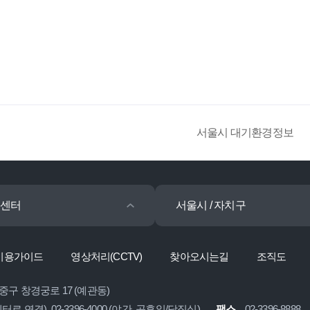
서울시 대기환경정보
센터
서울시 / 자치구
이용가이드
영상처리(CCTV)
찾아오시는길
조직도
 중구 창경궁로 17 (예관동)
콜센터로 연결), 02-3396-4000 (야간, 공휴일/당직실)
팩스
02-3396-8888