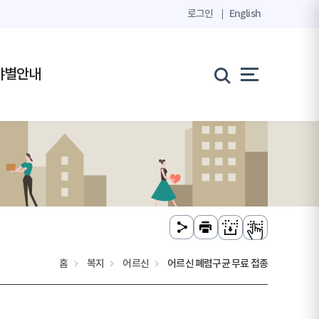
로그인
English
야별안내
홈
복지
어르신
어르신 폐렴구균 무료 접종