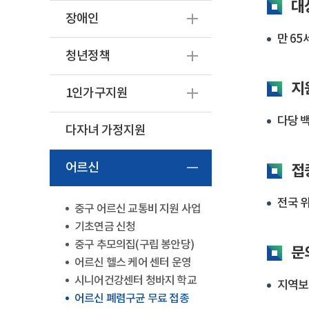
대
장애인
만 65
청년정책
지
1인가구지원
다당 백
다자녀 가정지원
어르신
접
전국 
중구 어르신 교통비 지원 사업
기초연금 신청
중구 추모의집(구립 봉안당)
문
어르신 헬스 케어 센터 운영
시니어건강센터 청바지 학교
지역보건
어르신 폐렴구균 무료 접종