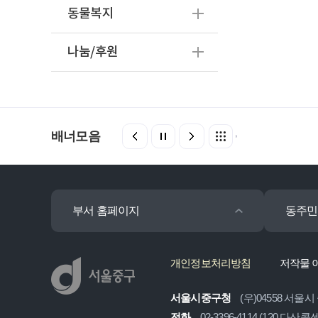
동물복지
나눔/후원
배너모음
부서 홈페이지
동주민
개인정보처리방침
저작물 
서울시중구청
(우)04558 서울시
전화
02-3396-4114 (120 다산