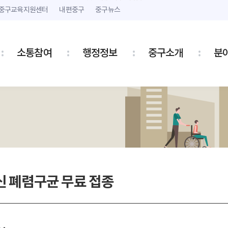
본문 내용 바로가기
주메뉴 바로가기
중구교육지원센터
내편중구
중구뉴스
소통참여
행정정보
중구소개
분
 폐렴구균 무료 접종