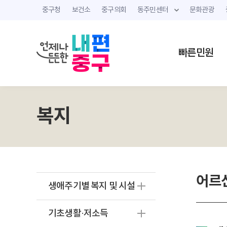
중구청
보건소
중구의회
동주민센터
문화관광
빠른민원
복지
어르신
생애주기별 복지 및 시설
기초생활·저소득