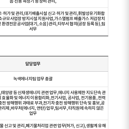
음·진동 측정기 등 장비 관리,
고·허가 및 관리,대기배출시설 신고·허가 및 관리,휘발성유기화합
,소규모사업장 방지시설 지원사업,가스열펌프 배출가스 저감장치
 환경전문공사업(대기, 소음) 관리,타부서 협의(공장 등록 등),팀
서무
담당업무
녹색에너지팀 업무 총괄
,태양광 등 신재생에너지 관련 업무,에너지 사용제한 지도단속 관
지 효율화 및 에너지 이용합리화,전기사업, 공사업, 전기용품, 전력
충전 방해행위 과태료 부과,전기차 충전 방해행위 단속 및 홍보,공
관리제,바우처(에너지, 연탄) 업무,팀서무, 타직원에 속하지 않은
업무
 신고 및 관리,폐기물처리업 관련 업무(허가, 신고),생활계 유해