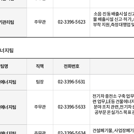
소음·진동 배출시설 신
물 배출시설 신고·허가
기관리팀
주무관
02-3396-5623
부착 지원,측정대행업 및
너지팀
팀명
직책
전화번호
색에너지팀
팀장
02-3396-5631
전기차 충전소 구축 업무
련 업무,LE등 건물에너
색에너지팀
주무관
02-3396-5633
분야 조치 관련,전기차 
공부문 온실가스 목표 
건설폐기물, 사업장폐기물
색에너지팀
주무관
02-3396-5634