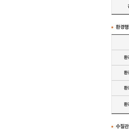
환경행
환
환
환
환
수질관