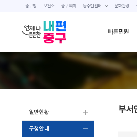
중구청
보건소
중구의회
동주민센터
문화관광
빠른민원
부서
일반현황
구청안내