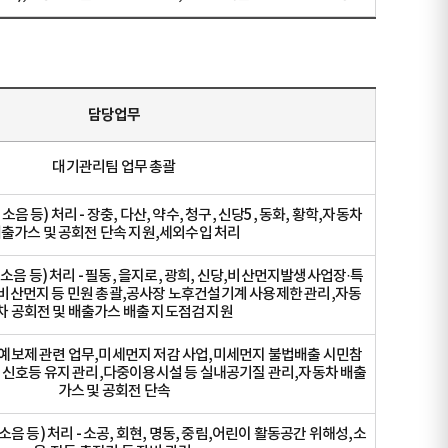
담당업무
대기관리팀 업무 총괄
음 등) 처리 - 장충, 다산, 약수, 청구, 신당5, 동화, 황학,자동차
출가스 및 공회전 단속 지원,세외수입 처리
소음 등) 처리 - 필동, 을지로, 광희, 신당,비산먼지발생사업장·특
 비산먼지 등 민원 총괄,공사장 노후건설기계 사용제한 관리,자동
차 공회전 및 배출가스 배출 지도점검 지원
사 예보제 관련 업무,미세먼지 저감 사업,미세먼지 불법배출 시민참
 신호등 유지 관리,다중이용시설 등 실내공기질 관리,자동차 배출
가스 및 공회전 단속
소음 등) 처리 - 소공, 회현, 명동, 중림,어린이 활동공간 위해성,소