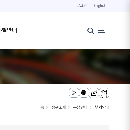
로그인
English
야별안내
홈
중구소개
구청안내
부서안내