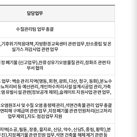
담당업무
수질관리팀 업무 총괄
,기후위기적응대책,지방환경교육센터 관련 업무,탄소중립 및 온
실가스 저감사업 관련 업무
 폐기물 (신고업무),잔류성유기오염물질 관리,정화조 관련 타
부서 협의
무 : 백송 관리 지역(명동, 회현, 광희, 다산, 청구, 동화),분뇨수
,분뇨처리비 등 예산관리,개인하수처리시설 설계시공업 관리,가축
염 유발시설 관련(정보공개 제외),슬레이트 지원사업 관련 업무,
오염원조사 및 수질 오염 총량제 관리,석면건축물 관리 업무 총괄
석면피해 구제급여 관련 업무 ,지정폐기물 관련 민원처리(신고처리
업무 제외),지도·점검 업무 지원
지역(소공, 필동, 장충, 을지로, 신당, 약수, 신당5, 중림, 황학),분
진),지정폐기물 관련 민원 업무,석면 건축물 해체 제거 관련 등