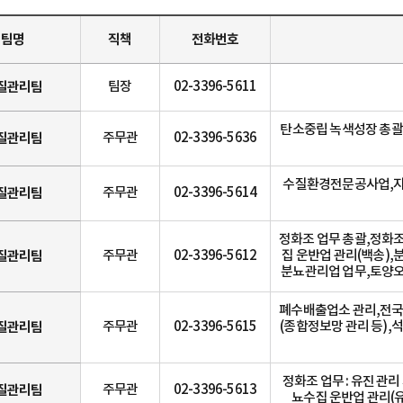
팀명
직책
전화번호
질관리팀
팀장
02-3396-5611
탄소중립 녹색성장 총괄
질관리팀
주무관
02-3396-5636
수질환경전문공사업,지정
질관리팀
주무관
02-3396-5614
정화조 업무 총괄,정화조 업
질관리팀
주무관
02-3396-5612
집 운반업 관리(백송)
분뇨관리업 업무,토양오
폐수배출업소 관리,전국
질관리팀
주무관
02-3396-5615
(종합정보망 관리 등),
정화조 업무 : 유진 관리 
질관리팀
주무관
02-3396-5613
뇨수집 운반업 관리(유