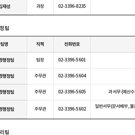
김재성
과장
02-3396-8235
정팀
팀명
직책
전화번호
경행정팀
팀장
02-3396-5601
경행정팀
주무관
02-3396-5604
경행정팀
주무관
02-3396-5605
과 서무 (예산
일반서무(문서배부, 물
경행정팀
주무관
02-3396-5602
리팀