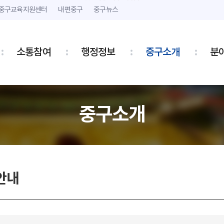
본문 내용 바로가기
주메뉴 바로가기
중구교육지원센터
내편중구
중구뉴스
소통참여
행정정보
중구소개
분
중구소개
안내