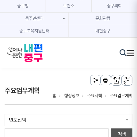
본문 내용 바로가기
주메뉴 바로가기
중구청
보건소
중구의회
동주민센터
문화관광
중구교육지원센터
내편중구
주요업무계획
홈
행정정보
주요시책
주요업무계획