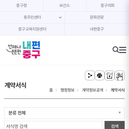
본문 내용 바로가기
주메뉴 바로가기
중구청
보건소
중구의회
동주민센터
문화관광
중구교육지원센터
내편중구
계약서식
홈
행정정보
계약정보공개
계약서식