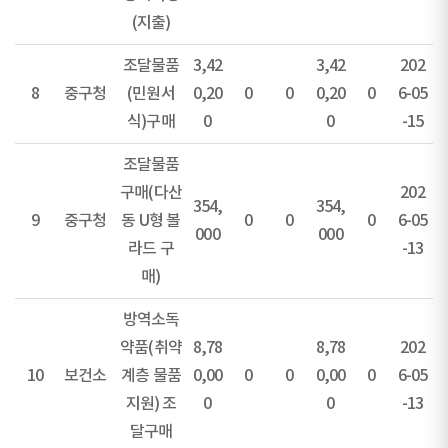
(지출)
조달물품
3,42
3,42
202
8
중구청
(민원서
0,20
0
0
0,20
0
6-05
식)구매
0
0
-15
조달물품
구매(다산
202
354,
354,
9
중구청
동 U형 볼
0
0
0
6-05
000
000
라드 구
-13
매)
방역소독
약품(취약
8,78
8,78
202
10
보건소
계층 물품
0,00
0
0
0,00
0
6-05
지원) 조
0
0
-13
달구매