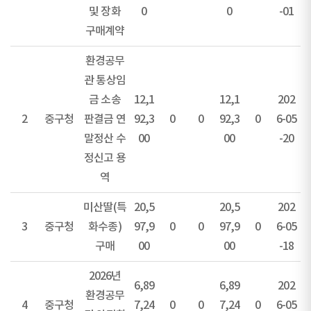
및 장화
0
0
-01
구매계약
환경공무
관 통상임
금 소송
12,1
12,1
202
2
중구청
판결금 연
92,3
0
0
92,3
0
6-05
말정산 수
00
00
-20
정신고 용
역
미산딸(특
20,5
20,5
202
3
중구청
화수종)
97,9
0
0
97,9
0
6-05
구매
00
00
-18
2026년
6,89
6,89
202
환경공무
4
중구청
7,24
0
0
7,24
0
6-05