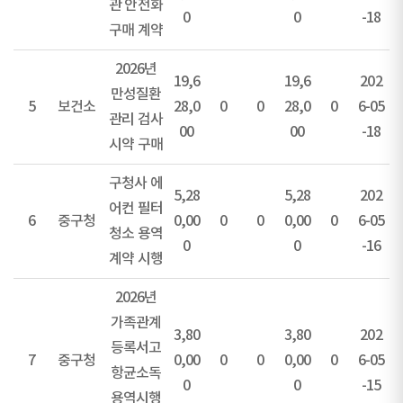
관 안전화
0
0
-18
구매 계약
2026년
19,6
19,6
202
만성질환
5
보건소
28,0
0
0
28,0
0
6-05
관리 검사
00
00
-18
시약 구매
구청사 에
5,28
5,28
202
어컨 필터
6
중구청
0,00
0
0
0,00
0
6-05
청소 용역
0
0
-16
계약 시행
2026년
가족관계
3,80
3,80
202
등록서고
7
중구청
0,00
0
0
0,00
0
6-05
항균소독
0
0
-15
용역시행