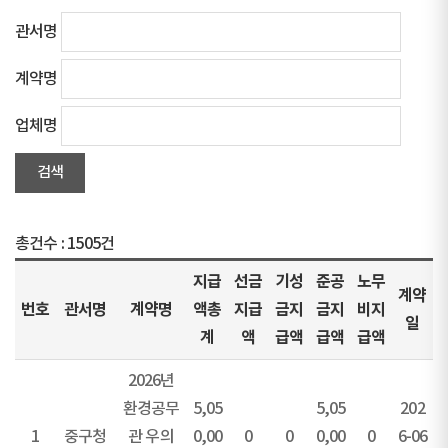
관서명
계약명
업체명
총건수 :
1505건
지급
선금
기성
준공
노무
계약
번호
관서명
계약명
액총
지급
금지
금지
비지
일
계
액
급액
급액
급액
2026년
환경공무
5,05
5,05
202
1
중구청
관 우의
0,00
0
0
0,00
0
6-06