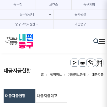
본문 내용 바로가기
주메뉴 바로가기
중구청
보건소
중구의회
동주민센터
문화관광
중구교육지원센터
내편중구
대금지급현황
홈
행정정보
계약정보공개
대금지급
대금지급현황
대금지급예고