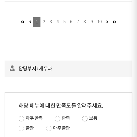
첫 페이지 (이동불가)
이전 페이지 (이동불가)
다음 페이지
마지막 페이
1
2
3
4
5
6
7
8
9
10
담당부서
: 재무과
해당 메뉴에 대한 만족도를 알려주세요.
아주 만족
만족
보통
불만
아주 불만