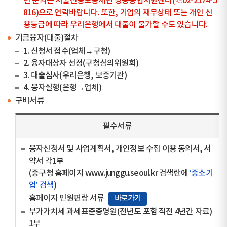
련 문의는 서울신용보증재단 명동종합지원센터(☏02-2174-5
816)으로 연락바랍니다. 또한, 기업의 재무상태 또는 개인 신
용등급에 따라 우리은행에서 대출이 불가할 수도 있습니다.
기금융자(대출)절차
1. 신청서 접수(업체→구청)
2. 융자대상자 선정(구청심의위원회)
3. 대출심사(우리은행, 보증기관)
4. 융자실행(은행→업체)
구비서류
필수서류
융자신청서 및 사업계획서, 개인정보 수집 이용 동의서, 서
약서 각1부
(중구청 홈페이지
www.junggu.seoul.kr
검색란에
‘중소기
업’ 검색
)
홈페이지 민원편람 서류
바로가기
부가가치세 과세표준증명원(전년도 포함 직전 4년간 자료)
1부