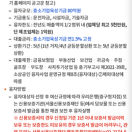
기 홈페이지 공고문 참고)
융자규모 :
중소기업육성기금 80억원
기금용도 : 운전자금, 시설자금, 기술자금
(업체당 최고 5천만원,
융자한도 : 전년도 매출액의 1/2 범위 내
단 제조업체는 1억원)
대출금리 :
중소기업육성기금 연1.5% 고정
상환기간 : 5년 (1년 거치/4년 균등분할상환 또는 5년 균등분할
상환)
대출제한 : 금융보험업ㆍ부동산업ㆍ보건업ㆍ귀금속ㆍ주점ㆍ
골프장ㆍ무도장ㆍ사치투기성업 등 중기부고시 제2021-39호,
소상공인 융자사업 운영규정 제8조(융자대상) ②제외대상에
따름
융자방법
융자대상자 선정 후 여신규정에 따라 우리은행(중구청지점) 또
는 신용보증기관(서울신용보증재단 등)에서 담보물 또는 신용
보증서 발급을 통한 채권 보전 후 융자실행
※ 신용보증서의 경우 신청일 기준 1년 이내 보증서 발급이력
보유 또는 보증한도 미보유의 경우 보증서 발급이 어려우니, 관