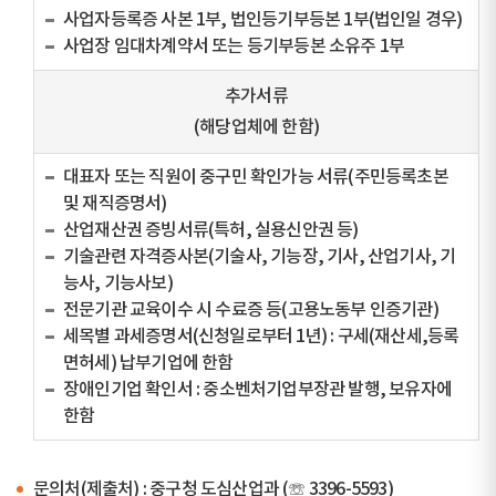
사업자등록증 사본 1부, 법인등기부등본 1부(법인일 경우)
사업장 임대차계약서 또는 등기부등본 소유주 1부
추가서류
(해당업체에 한함)
대표자 또는 직원이 중구민 확인가능 서류(주민등록초본
및 재직증명서)
산업재산권 증빙서류(특허, 실용신안권 등)
기술관련 자격증사본(기술사, 기능장, 기사, 산업기사, 기
능사, 기능사보)
전문기관 교육이수 시 수료증 등(고용노동부 인증기관)
세목별 과세증명서(신청일로부터 1년) : 구세(재산세,등록
면허세) 납부기업에 한함
장애인기업 확인서 : 중소벤처기업부장관 발행, 보유자에
한함
문의처(제출처) : 중구청 도심산업과 (☏ 3396-5593)