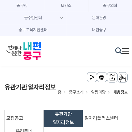
본문 내용 바로가기
주메뉴 바로가기
중구청
보건소
중구의회
동주민센터
문화관광
중구교육지원센터
내편중구
유관기관 일자리정보
홈
중구소개
알림마당
채용정보
유관기관
모집공고
일자리플러스센터
일자리정보
우리동네