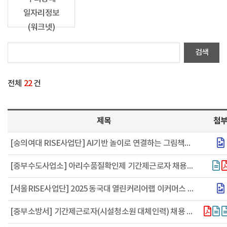
일자리정보
(워크넷)
전체
22
건
제목
첨
[숭의여대 RISE사업단] AI기반 놀이로 연결하는 그림책문화활동가 자격과정 참여자 모집
[중부수도사업소] 아리수품질확인제 기간제근로자 채용공고
[서울RISE사업단] 2025 동국대 열린커리어랩 이커머스 연계 창업 실전 과정 참여자 모집(~12.3.수)
[중부소방서] 기간제근로자(시설청소원 대체인력) 채용 공고