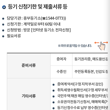
등기 신청기한 및 제출서류 등
담당기관 : 중부등기소(☎1544-0773))
신청기한 : 계약일로부터 60일 이내
신청방법 : 방문 [인터넷 등기소 전자신청]
필요서류
※ 좌우로 움직일 수 있습니다.
증여자
등기권리증, 매도용인감증
준비서류
수증인
주민등록등본, 인감도장,
증여계약서(구청 지적부서 검인)
취득세영수필확인서(구청 세무부서)
기타서류
국민주택 채권 매입 영수증(인터넷/은
소유권이전등기신청서, 매매목록(거래
등기신청수수료 납부 영수증(인터넷/