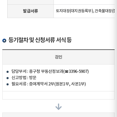
발급서류
토지대장(대지권등록부), 건축물대장(집
등기절차 및 신청서류 서식 등
검인
담당부서 : 중구청 부동산정보과(☎3396-5907)
신고방법 : 방문
필요서류 : 증여계약서 2부(원본1부, 사본1부)