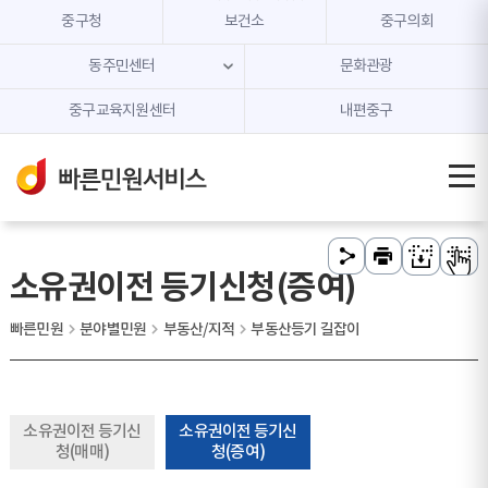
본문 내용 바로가기
주메뉴 바로가기
중구청
보건소
중구의회
동주민센터
문화관광
중구교육지원센터
내편중구
소유권이전 등기신청(증여)
빠른민원
분야별민원
부동산/지적
부동산등기 길잡이
소유권이전 등기신
소유권이전 등기신
청(매매)
청(증여)