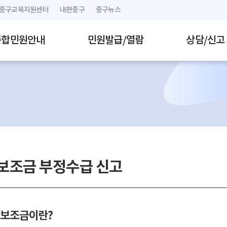
본문 내용 바로가기
주메뉴 바로가기
중구교육지원센터
내편중구
중구뉴스
종합민원안내
민원발급/열람
상담/신고
보조금 부정수급 신고
보조금이란?