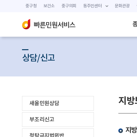
중구청
보건소
중구의회
동주민센터
문화관광
상담/신고
지방
새올민원상담
부조리신고
지방
청탁금지법위반