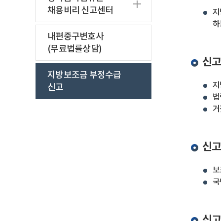
채용비리 신고센터
지
하
내편중구변호사
(무료법률상담)
신고
지방보조금 부정수급
지
신고
법
거
신고
보
국
신고