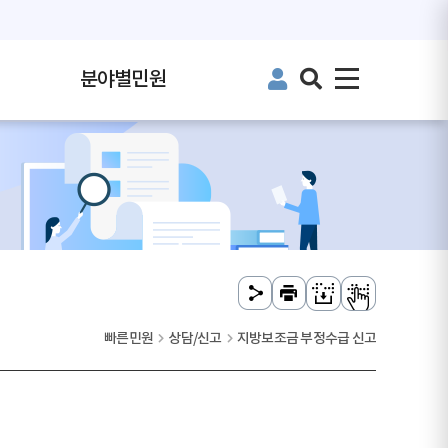
분야별민원
빠른민원
상담/신고
지방보조금 부정수급 신고