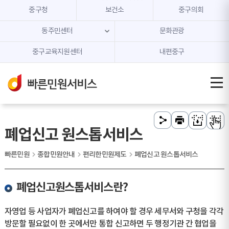
본문 내용 바로가기
주메뉴 바로가기
중구청
보건소
중구의회
동주민센터
문화관광
중구교육지원센터
내편중구
폐업신고 원스톱서비스
빠른민원
종합민원안내
편리한민원제도
폐업신고 원스톱서비스
폐업신고원스톱서비스란?
자영업 등 사업자가 폐업신고를 하여야 할 경우 세무서와 구청을 각각
방문할 필요없이 한 곳에서만 통합 신고하면 두 행정기관 간 협업을