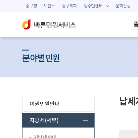
중구청
보건소
중구의회
동주민센터
문화관광
분야별민원
납세
여권민원안내
지방세(세무)
지방세 안내