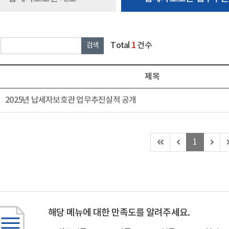
Total
1
건수
제목
2025년 납세자보호관 업무추진실적 공개
첫
이
다
1
페
전
음
이
페
페
지
이
이
(이
지
지
동
(이
(이
불
동
동
해당 메뉴에 대한 만족도를 알려주세요.
가)
불
불