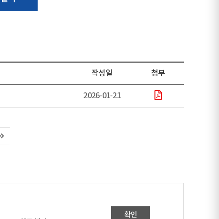
작성일
첨부
2026-01-21
마
지
막
페
이
지
(이
동
확인