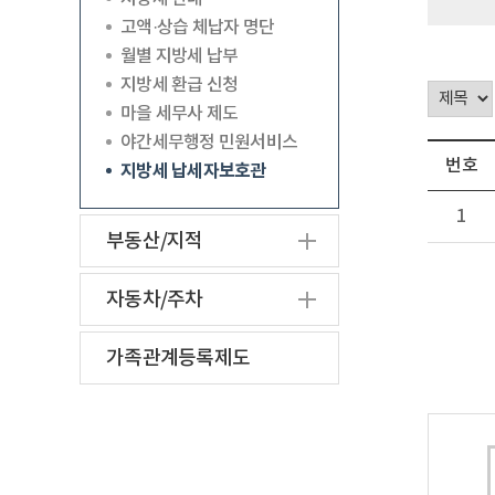
고액·상습 체납자 명단
월별 지방세 납부
지방세 환급 신청
마을 세무사 제도
야간세무행정 민원서비스
번호
지방세 납세자보호관
1
부동산/지적
자동차/주차
가족관계등록제도