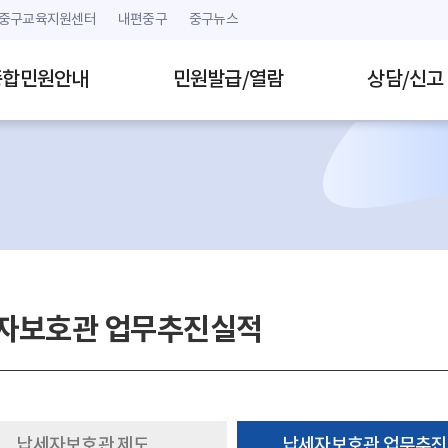
본문 내용 바로가기
주메뉴 바로가기
중구교육지원센터
내편중구
중구뉴스
종합민원안내
민원발급/열람
상담/신고
자보호관 업무추진실적
납세자보호관 제도
납세자보호관 업무추