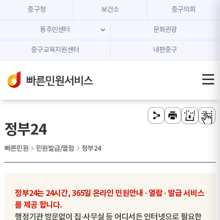
본문 내용 바로가기
주메뉴 바로가기
중구청
보건소
중구의회
동주민센터
문화관광
중구교육지원센터
내편중구
정부24
빠른민원
민원발급/열람
정부24
정부24는 24시간, 365일 온라인 민원안내 · 열람 · 발급 서비스
를 제공 합니다.
행정기관 방문없이 집·사무실 등 어디서든 인터넷으로 필요한