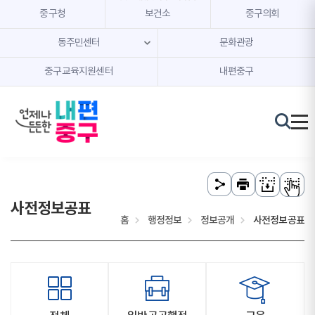
본문 내용 바로가기
주메뉴 바로가기
중구청
보건소
중구의회
동주민센터
문화관광
중구교육지원센터
내편중구
사전정보공표
홈
행정정보
정보공개
사전정보공표