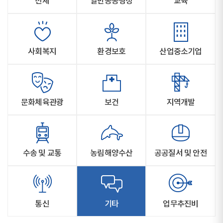
전체
일반공공행정
교육
사회복지
환경보호
산업중소기업
문화체육관광
보건
지역개발
수송 및 교통
농림해양수산
공공질서 및 안전
통신
기타
업무추진비