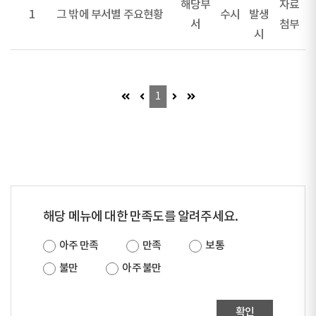
해당부
자료
1
그 밖에 부서별 주요현황
수시
발생
서
첨부
시
첫 페이지 (이동불가)
이전 페이지 (이동불가)
다음 페이지 (이동불가)
마지막 페이지 (이동불가)
1
해당 메뉴에 대한 만족도를 알려주세요.
아주 만족
만족
보통
불만
아주 불만
확인