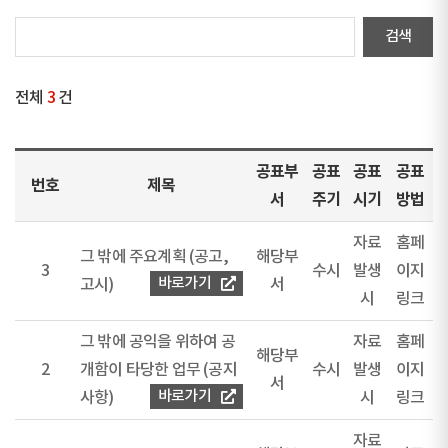
전체
3
건
공표부
공표
공표
공표
번호
제목
서
주기
시기
방법
자료
홈페
그 밖에 주요계획 (공고,
해당부
3
수시
발생
이지
바로가기
고시)
서
시
링크
그 밖에 공익을 위하여 공
자료
홈페
해당부
2
개함이 타당한 업무 (공지
수시
발생
이지
서
바로가기
사항)
시
링크
자료