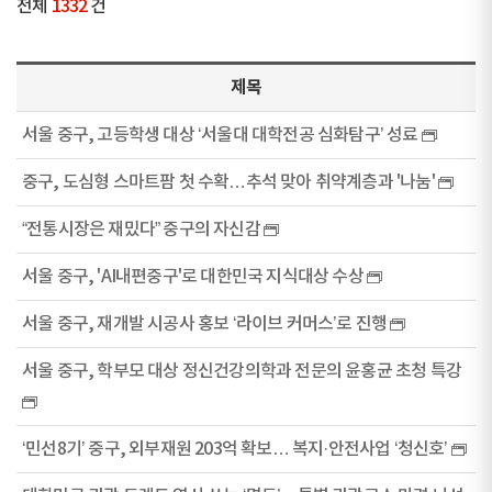
전체
1332
건
제목
서울 중구, 고등학생 대상 ‘서울대 대학전공 심화탐구’ 성료
중구, 도심형 스마트팜 첫 수확…추석 맞아 취약계층과 '나눔'
“전통시장은 재밌다” 중구의 자신감
서울 중구, 'AI내편중구'로 대한민국 지식대상 수상
서울 중구, 재개발 시공사 홍보 ‘라이브 커머스’로 진행
서울 중구, 학부모 대상 정신건강의학과 전문의 윤홍균 초청 특강
‘민선8기’ 중구, 외부재원 203억 확보… 복지·안전사업 ‘청신호’