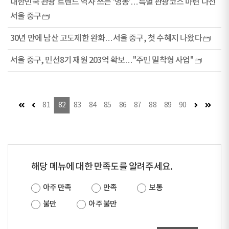
대한민국 관광 트렌드 역사 쓰는 ‘명동’…특별 관광코스 마련 나선
서울 중구
30년 만에 남산 고도제한 완화…서울 중구, 첫 수혜지 나왔다
서울 중구, 민선8기 재원 203억 확보…"주민 밀착형 사업"
첫 페이지
이전 페이지
다음 페이지
마지막
81
82
83
84
85
86
87
88
89
90
해당 메뉴에 대한 만족도를 알려주세요.
아주 만족
만족
보통
불만
아주 불만