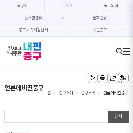
본문 내용 바로가기
주메뉴 바로가기
중구청
보건소
중구의회
동주민센터
문화관광
중구교육지원센터
내편중구
언론에비친중구
홈
중구소개
중구소식
언론에비친중구