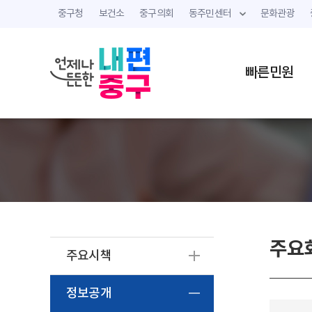
중구청
보건소
중구의회
동주민센터
문화관광
빠른민원
주요
주요시책
정보공개