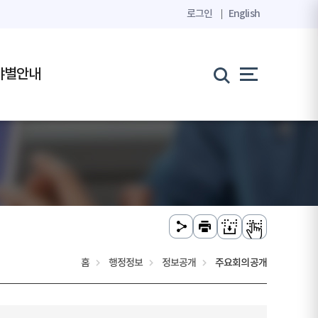
로그인
English
야별안내
홈
행정정보
정보공개
주요회의공개