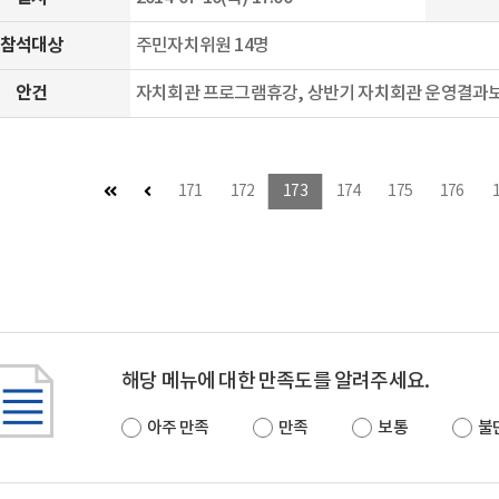
참석대상
주민자치위원 14명
안건
자치회관 프로그램휴강, 상반기 자치회관 운영결과
첫 페이지
이전 페이지
171
172
173
174
175
176
해당 메뉴에 대한 만족도를 알려주세요.
아주 만족
만족
보통
불