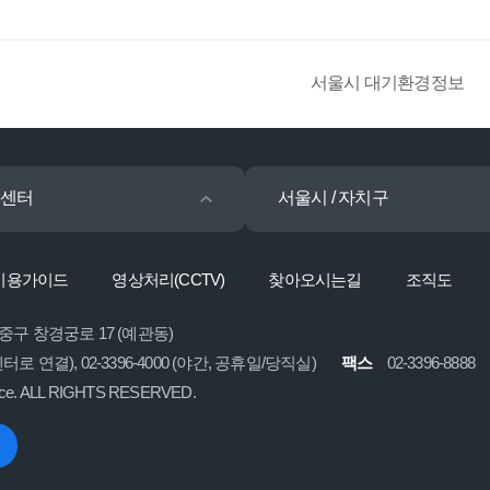
서울시 대기환경정보
센터
서울시 / 자치구
이용가이드
영상처리(CCTV)
찾아오시는길
조직도
 중구 창경궁로 17 (예관동)
콜센터로 연결), 02-3396-4000 (야간, 공휴일/당직실)
팩스
02-3396-8888
ice. ALL RIGHTS RESERVED.