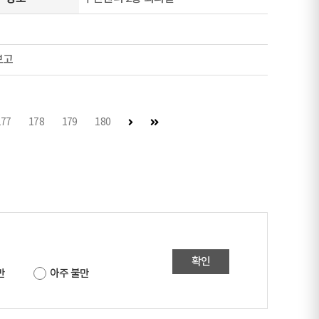
보고
다음 페이지
마지막 페이지
177
178
179
180
확인
만
아주 불만