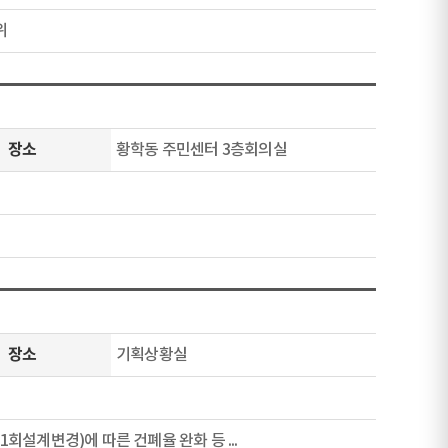
위
장소
황학동 주민센터 3층회의실
장소
기획상황실
회설계변경)에 따른 건폐율 완화 등 ...