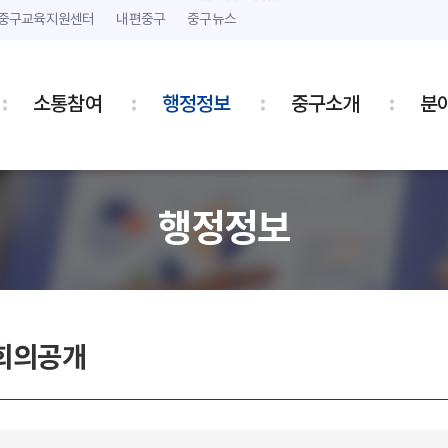
본문 내용 바로가기
주메뉴 바로가기
중구교육지원센터
내편중구
중구뉴스
소통참여
행정정보
중구소개
분
행정정보
회의공개