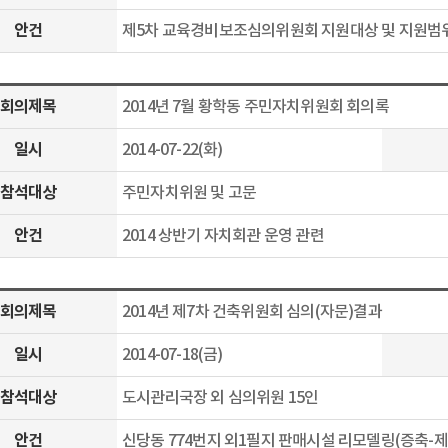
안건
제5차 교육경비보조심의위원회 지원대상 및 지원범
회의제목
2014년 7월 황학동 주민자치위원회 회의록
일시
2014-07-22(화)
참석대상
주민자치위원 및 고문
안건
2014 상반기 자치회관 운영 관련
회의제목
2014년 제7차 건축위원회 심의(자문)결과
일시
2014-07-18(금)
참석대상
도시관리국장 외 심의위원 15인
안건
신당동 774번지 외1필지 판매시설 리모델링(증축-제1