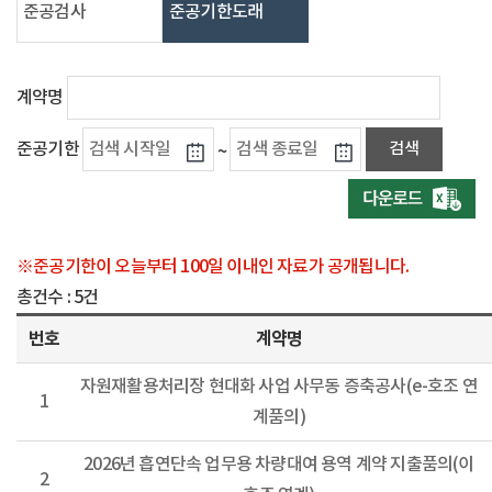
준공검사
준공기한도래
계약명
준공기한
~
※준공기한이 오늘부터 100일 이내인 자료가 공개됩니다.
총건수 :
5건
번호
계약명
자원재활용처리장 현대화 사업 사무동 증축공사(e-호조 연
1
계품의)
2026년 흡연단속 업무용 차량대여 용역 계약 지출품의(이
2