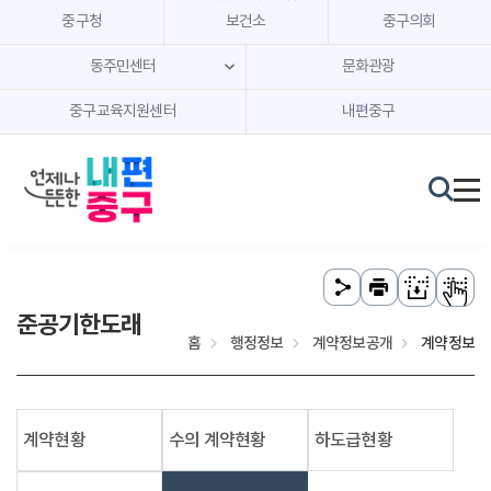
본문 내용 바로가기
주메뉴 바로가기
중구청
보건소
중구의회
동주민센터
문화관광
중구교육지원센터
내편중구
준공기한도래
홈
행정정보
계약정보공개
계약정보
계약현황
수의 계약현황
하도급현황