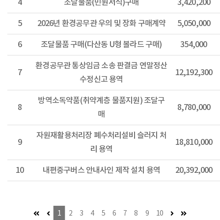
4
조달물품(민원서식)구매
3,420,200
5
2026년 환경공무관 우의 및 장화 구매계약
5,050,000
6
조달물품 구매(다산동 U형 볼라드 구매)
354,000
환경공무관 통상임금 소송 판결금 연말정산
7
12,192,300
수정신고 용역
방역소독약품(취약계층 물품지원) 조달구
8
8,780,000
매
자원재활용처리장 폐수처리설비 슬러지 처
9
18,810,000
리 용역
10
내편중구버스 안내사인 제작 설치 용역
20,392,000
첫 페이지 (이동불가)
이전 페이지 (이동불가)
다음 페이지
마지막 페이
1
2
3
4
5
6
7
8
9
10