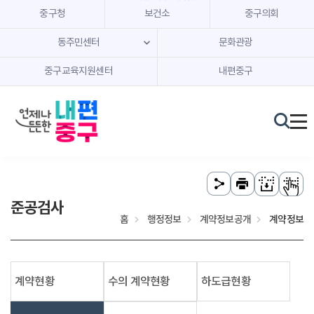
본문 내용 바로가기
주메뉴 바로가기
중구청
보건소
중구의회
동주민센터
문화관광
중구교육지원센터
내편중구
준공검사
홈
행정정보
계약정보공개
계약정보
계약현황
수의 계약현황
하도급현황