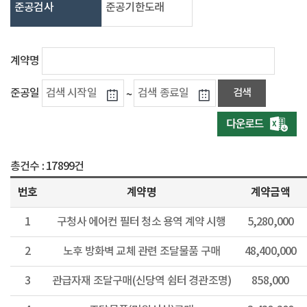
준공검사
준공기한도래
계약명
준공일
~
총건수 :
17899건
번호
계약명
계약금액
1
구청사 에어컨 필터 청소 용역 계약 시행
5,280,000
2
노후 방화벽 교체 관련 조달물품 구매
48,400,000
3
관급자재 조달구매(신당역 쉼터 경관조명)
858,000