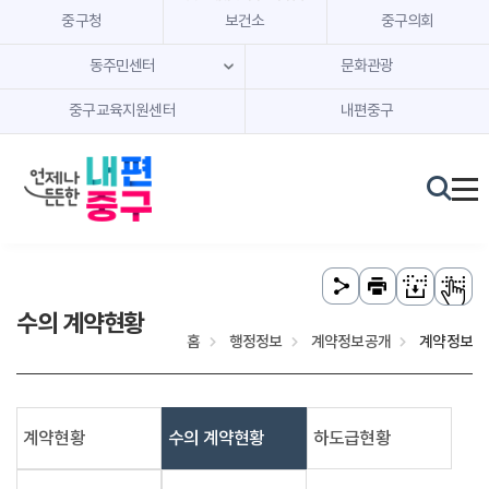
본문 내용 바로가기
주메뉴 바로가기
중구청
보건소
중구의회
동주민센터
문화관광
중구교육지원센터
내편중구
수의 계약현황
홈
행정정보
계약정보공개
계약정보
계약현황
수의 계약현황
하도급현황