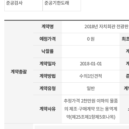
준공검사
준공기한도래
계약명
2018년 자치회관 전광
예정가격
최
0 원
낙찰률
계약일자
2018-01-01
계약총괄
계약방법
수의1인견적
계약유형
계
일반
추정가격 2천만원 이하의 물품
계약사유
의 제조·구매계약 또는 용역계
약(제25조제1항제5호나목)