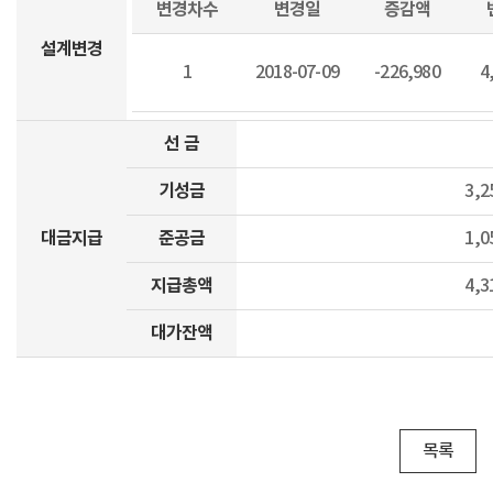
변경차수
변경일
증감액
설계변경
1
2018-07-09
-226,980
4
선 금
기성금
3,2
대금지급
준공금
1,0
지급총액
4,3
대가잔액
목록