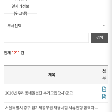
일자리정보
(워크넷)
전체
1211
건
첨
제목
부
2026년 우리동네돌봄단 추가모집(2차)공고
서울특별시 중구 임기제공무원 채용시험 서류전형 합격자 공고(소통특보, 대체인력(일반))