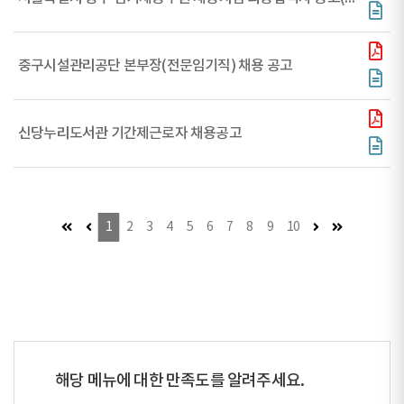
중구시설관리공단 본부장(전문임기직) 채용 공고
신당누리도서관 기간제근로자 채용공고
첫 페이지 (이동불가)
이전 페이지 (이동불가)
다음 페이지
마지막 페이
1
2
3
4
5
6
7
8
9
10
해당 메뉴에 대한 만족도를 알려주세요.