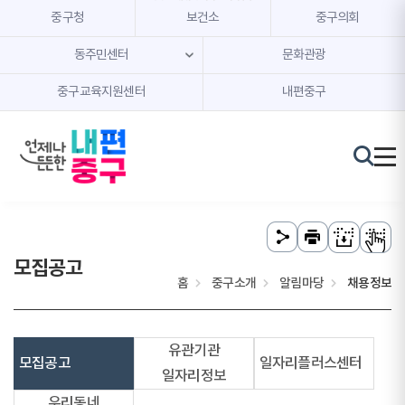
본문 내용 바로가기
주메뉴 바로가기
중구청
보건소
중구의회
동주민센터
문화관광
중구교육지원센터
내편중구
모집공고
홈
중구소개
알림마당
채용정보
유관기관
모집공고
일자리플러스센터
일자리정보
우리동네