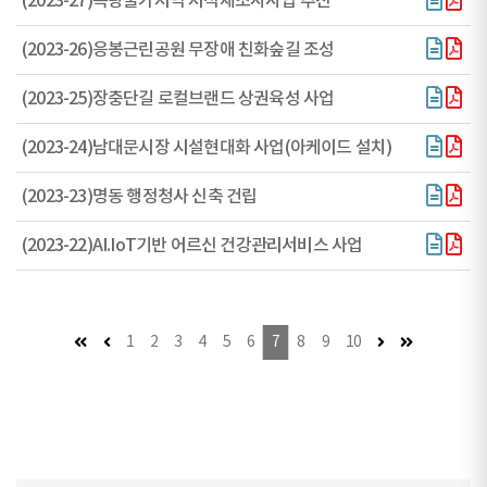
(2023-27)측량불가지역 지적재조사사업 추진
(2023-26)응봉근린공원 무장애 친화숲길 조성
(2023-25)장충단길 로컬브랜드 상권육성 사업
(2023-24)남대문시장 시설현대화 사업(아케이드 설치)
(2023-23)명동 행정청사 신축 건립
(2023-22)AI.IoT기반 어르신 건강관리서비스 사업
첫 페이지
이전 페이지 (이동불가)
다음 페이지
마지막 페이
1
2
3
4
5
6
7
8
9
10