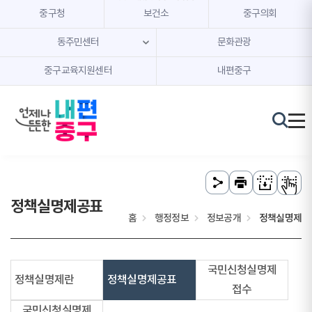
본문 내용 바로가기
주메뉴 바로가기
중구청
보건소
중구의회
동주민센터
문화관광
중구교육지원센터
내편중구
정책실명제공표
홈
행정정보
정보공개
정책실명제
국민신청실명제
정책실명제란
정책실명제공표
접수
국민신청실명제