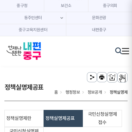
본문 내용 바로가기
주메뉴 바로가기
중구청
보건소
중구의회
동주민센터
문화관광
중구교육지원센터
내편중구
정책실명제공표
홈
행정정보
정보공개
정책실명제
국민신청실명제
정책실명제란
정책실명제공표
접수
국민신청실명제