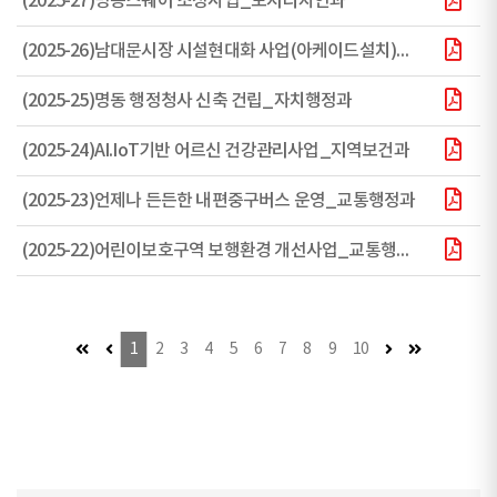
(2025-27)명동스퀘어 조성사업_도시디자인과
(2025-26)남대문시장 시설현대화 사업(아케이드설치)_전통시장과
(2025-25)명동 행정청사 신축 건립_자치행정과
(2025-24)AI.IoT기반 어르신 건강관리사업_지역보건과
(2025-23)언제나 든든한 내편중구버스 운영_교통행정과
(2025-22)어린이보호구역 보행환경 개선사업_교통행정과
첫 페이지 (이동불가)
이전 페이지 (이동불가)
다음 페이지
마지막 페이
1
2
3
4
5
6
7
8
9
10