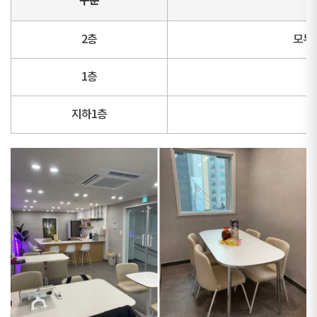
구분
2층
모두의
1층
지하1층