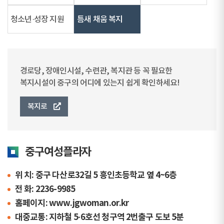
청소년·성장 지원
틈새 채움 복지
경로당, 장애인시설, 수련관, 복지관 등 꼭 필요한
복지시설이 중구의 어디에 있는지 쉽게 확인하세요!
복지로
중구여성플라자
위 치: 중구 다산로32길 5 흥인초등학교 옆 4~6층
전 화: 2236-9985
홈페이지: www.jgwoman.or.kr
대중교통: 지하철 5·6호선 청구역 2번출구 도보 5분