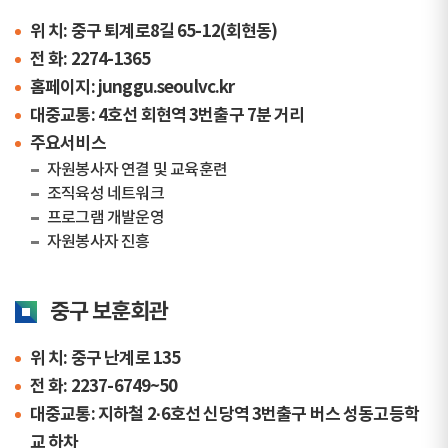
위 치: 중구 퇴계로8길 65-12(회현동)
전 화: 2274-1365
홈페이지: junggu.seoulvc.kr
대중교통: 4호선 회현역 3번출구 7분 거리
주요서비스
자원봉사자 연결 및 교육훈련
조직육성 네트워크
프로그램 개발운영
자원봉사자 진흥
중구 보훈회관
위 치: 중구 난계로 135
전 화: 2237-6749~50
대중교통: 지하철 2·6호선 신당역 3번출구 버스 성동고등학
교 하차