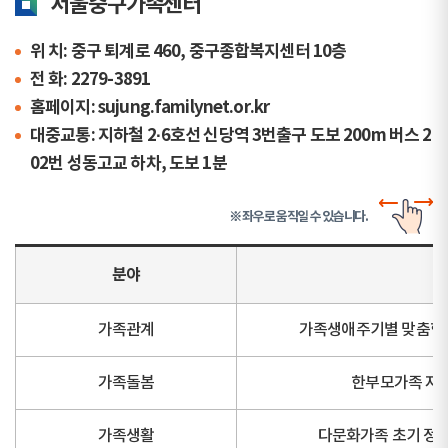
서울중구가족센터
위 치: 중구 퇴계로 460, 중구종합복지센터 10층
전 화: 2279-3891
홈페이지: sujung.familynet.or.kr
대중교통: 지하철 2·6호선 신당역 3번출구 도보 200m 버스 2
02번 성동고교 하차, 도보 1분
※ 좌우로 움직일 수 있습니다.
분야
가족관계
가족생애주기별 맞춤형 
가족돌봄
한부모가족 자립 
가족생활
다문화가족 초기 정착