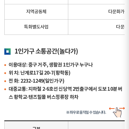
지역공동체
다문화가족 
특화별도사업
다문화
1인가구 소통공간(놀다가)
이용대상: 중구 거주, 생활권 1인가구 누구나
위 치: 난계로17길 20-7(황학동)
전 화: 2232-1249(일인가구)
대중교통: 지하철 2·6호선 신당역 2번출구에서 도보 10분 버
스 황학교·텐즈힐몰 버스정류장 하차
※ 좌우로 움직일 수 있습니다.