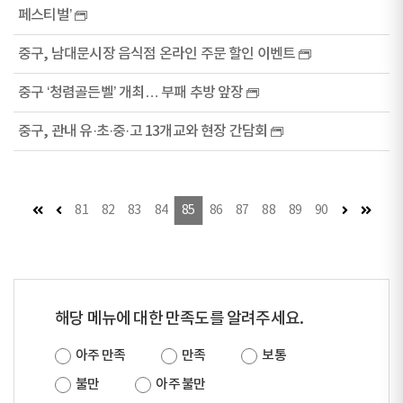
페스티벌’
중구, 남대문시장 음식점 온라인 주문 할인 이벤트
중구 ‘청렴골든벨’ 개최… 부패 추방 앞장
중구, 관내 유·초·중·고 13개교와 현장 간담회
첫 페이지
이전 페이지
다음 페이지
마지막
81
82
83
84
85
86
87
88
89
90
해당 메뉴에 대한 만족도를 알려주세요.
아주 만족
만족
보통
불만
아주 불만