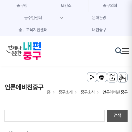
본문 내용 바로가기
주메뉴 바로가기
중구청
보건소
중구의회
동주민센터
문화관광
중구교육지원센터
내편중구
언론에비친중구
홈
중구소개
중구소식
언론에비친중구