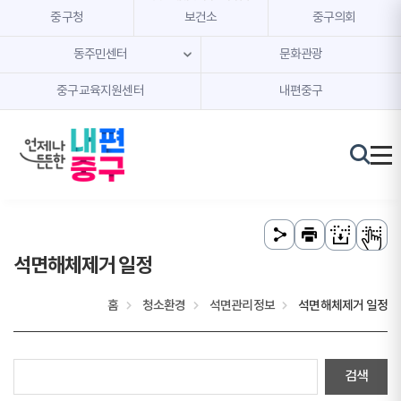
본문 내용 바로가기
주메뉴 바로가기
중구청
보건소
중구의회
동주민센터
문화관광
중구교육지원센터
내편중구
석면해체제거 일정
홈
청소환경
석면관리정보
석면해체제거 일정